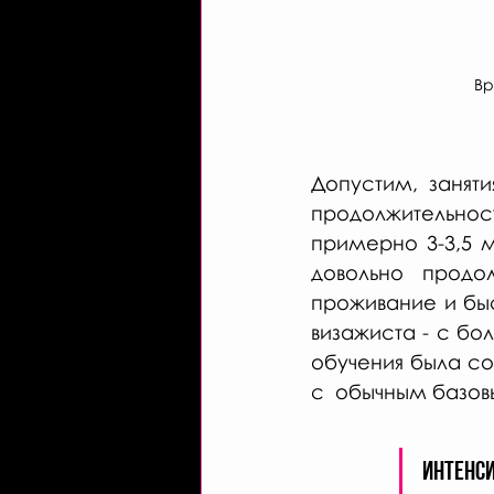
Вр
Допустим, заняти
продолжительност
примерно 3-3,5 м
довольно продол
проживание и быс
визажиста - с бо
обучения была со
с  обычным базо
Интенс