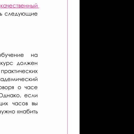
 
качественный 
ь следующие 
бучение на 
курс должен 
практических 
кадемический 
воря о часе 
Однако, е
сли 
их часов вы 
нужно «набить 