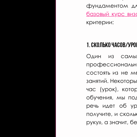
фундаментом для
базовый курс ви
критерии:
1. Сколько часов/ур
Один из самых
профессионально
состоять из не м
занятий. Некотор
час (урок), кото
обучения, мы по
речь идет об ур
получите, и сколь
руку», а значит, б