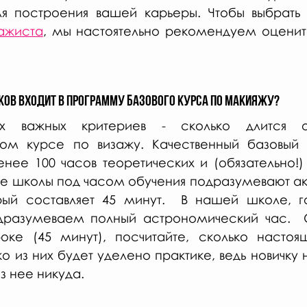
 построения вашей карьеры. Чтобы выбрать
зажиста
, мы настоятельно рекомендуем оценит
оков входит в программу базового курса по макияжу?
 важных критериев - сколько длится о
м курсе по визажу. Качественный базовый 
енее 100 часов теоретических и (обязательно!) 
ые школы под часом обучения подразумевают а
рый составляет 45 минут. 
 В нашей школе, го
дразумеваем полный астрономический час.  
оке (45 минут), посчитайте, сколько настоящ
ко из них будет уделено практике, ведь новичку 
ез нее никуда.