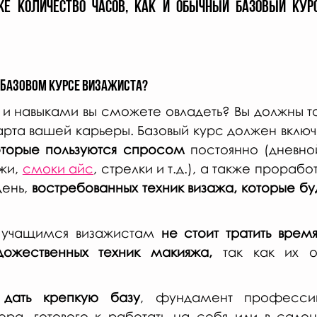
же количество часов, как и обычный базовый курс
 
а базовом курсе визажиста?
и навыками вы сможете овладеть? Вы должны точн
оторые пользуются спросом
 постоянно (дневной
жи, 
смоки айс
, стрелки и т.д.), а также проработ
ень, 
востребованных техник визажа, которые буд
 учащимся визажистам 
не стоит тратить время
дожественных техник макияжа,
 так как их о
дать крепкую базу
, фундамент профессии
ера, готового к работать на себя или в салон