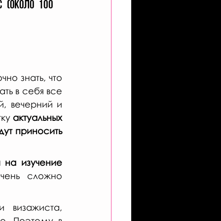
 (около 100 
о знать, что 
вам нужно для старта вашей карьеры. Базовый курс должен включать в себя все 
, вечерний и 
ку 
актуальных 
ут приносить 
 на изучение 
чень сложно 
 визажиста, 
е. Поэтому в 