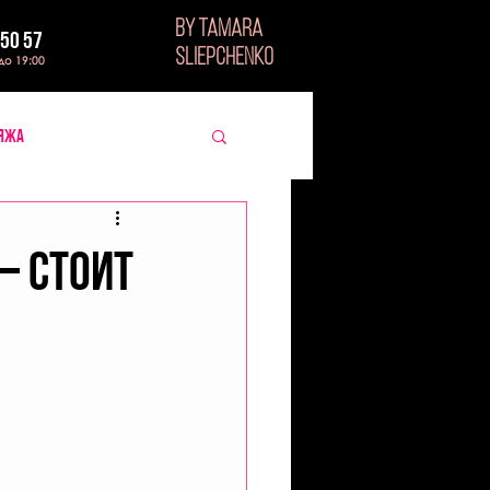
BY TAMARA
 50 57
SLIEPCHENKO
 до 19:00
ияжа
– стоит