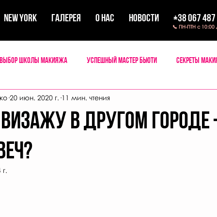
New York
ГАЛЕРЕЯ
О НАС
НОВОСТИ
+38 067 487
📞 ПН-ПТН с 10:00
Выбор школы макияжа
Успешный мастер бьюти
Секреты мак
ко
20 июн. 2020 г.
11 мин. чтения
 визажу в другом городе 
веч?
 г.