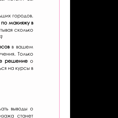
ших городов. 
по макияжу в 
тывая сколько 
т?
рсов
 в вашем 
ения. Только 
ое решение
 о 
ся на курсы в 
ать выводы о 
зажа станет 