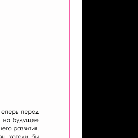
 Теперь перед 
 на будущее 
го развития. 
ы хотели бы 