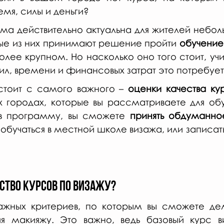
емя, силы и деньги?
ема действительно актуальна для жителей неболь
ые из них принимают решение пройти 
обучение 
более крупном. Но насколько оно того стоит, учи
ил, времени и финансовых затрат это потребуе
стоит с самого важного – 
оценки качества ку
х городах, которые вы рассматриваете для обуч
в программу, вы сможете 
принять обдуманн
 обучаться в местной школе визажа, или записать
ество курсов по визажу?
важных критериев, по которым вы сможете дел
ия макияжу. Это важно, ведь базовый курс ви