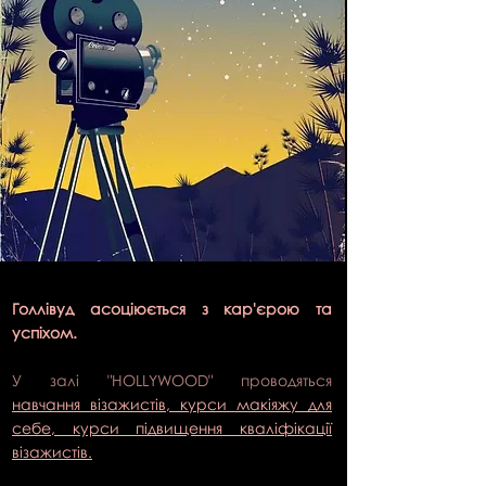
Голлівуд асоціюється з кар'єрою та
успіхом.
У залі "HOLLYWOOD" проводяться
навчання візажистів, курси макіяжу для
себе, курси підвищення кваліфікації
візажистів.