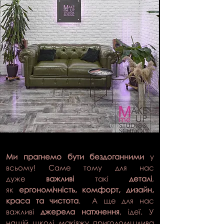
Ми прагнемо бути бездоганними
у
всьому! Саме тому для нас
дуже
важливі
такі
деталі
,
як
ергономічність, комфорт, дизайн,
краса та чистота
. А ще для нас
важливі
джерела натхнення
, ідеї. У
нашій школі макіяжу приголомшлива