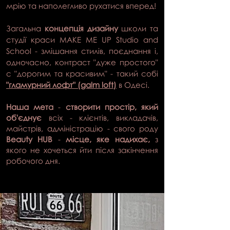
мрію та наполегливо рухатися вперед!
Загальна
концепція дизайну
школи та
студії краси MAKE ME UP Studio and
School - змішання стилів, поєднання і,
одночасно, контраст "дуже простого"
c "дорогим та красивим" - такий собі
"гламурний лофт" (galm loft)
в Одесі.
Наша мета
-
створити простір, який
об'єднує
всіх - клієнтів, викладачів,
майстрів, адміністрацію - свого роду
Beauty HUB
-
місце, яке надихає,
з
якого не хочеться йти після закінчення
робочого дня.