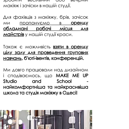
макіяж і зачіски в нашій студії.
Для фахівців з макіяжу, брів, зачісок
ми
пропонуємо в
оренду
обладнані робочі місця для
майстрів
у нашій студії краси.
Також є можливість
взяти в оренду
цілу залу
для проведення
групових
навчань,
б'юті-івентів, конференцій.
Ми довго працювали над дизайном
і сподіваємось, що
MAKE ME UP
Studio and School -
найкомфортніша та найкрасивіша
школа та студія макіяжу в Одесі!