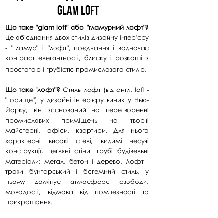
GLAM LOFT
Що таке "glam loft" або "гламурний лофт"?
Це об'єднання двох стилів дизайну інтер'єру
- "гламур" і "лофт", поєднання і водночас
контраст елегантності, блиску і розкоші з
простотою і грубістю промислового стилю.​
Що таке "лофт"?
Стиль лофт (від англ. loft -
"горище") у дизайні інтер'єру виник у Нью-
Йорку, він заснований на перетворенні
промислових приміщень на творчі
майстерні, офіси, квартири. Для нього
характерні високі стелі, видимі несучі
конструкції, цегляні стіни, грубі будівельні
матеріали: метал, бетон і дерево. Лофт -
трохи бунтарський і богемний стиль, у
ньому домінує атмосфера свободи,
молодості, відмова від помпезності та
прикрашання.