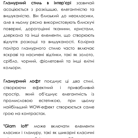
Гламурний стиль в інтер'єрі
зазвичай
асоціюється з розкішшю, елегантністю та
вишуканістю. Він близький до неокласики,
але в ньому рясно використовують блискучі
поверхні, дорогоцінні тканини, кристали,
дзеркала та інші елементи, що створюють
відчуття розкоші та вишуканості.
Колірна
палітра гламурного стилю часто включає
яскраві та насичені в
ідтінки, такі як золото,
срібло, чорний, фіолетовий та інші елітні
кольори.
Гламурний лофт
поєднує ці два стилі,
створюючи ефектний і привабливий
простір, який об'єднує елегантність із
промисловою естетикою, при цьому
найбільший WOW-ефект створюється саме
грою на контрастах.
"Glam loft"
може включати елементи
класики і гламуру, такі як шикарні класичні