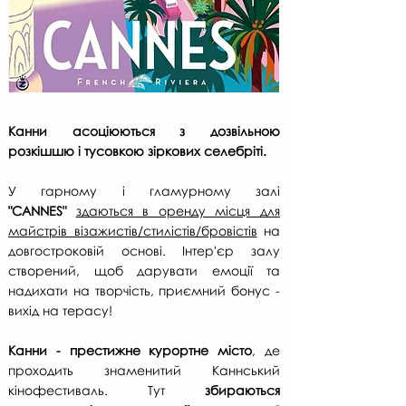
Канни асоціюються з дозвільною
розкішшю і тусовкою зіркових селебріті.
У гарному і гламурному залі
"CANNES"
здаються в оренду місця для
майстрів візажистів/стилістів/бровістів
на
довгостроковій основі. Інтер'єр залу
створений, щоб дарувати емоції та
надихати на творчість, приємний бонус -
вихід на терасу!
Канни - престижне курортне місто
, де
проходить знаменитий Каннський
кінофестиваль. Тут
збираються