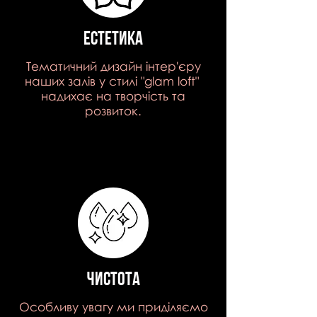
естетика
Тематичний дизайн інтер'єру
наших залів у стилі "glam loft"
надихає на творчість та
розвиток.
чистота
Особливу увагу ми приділяємо