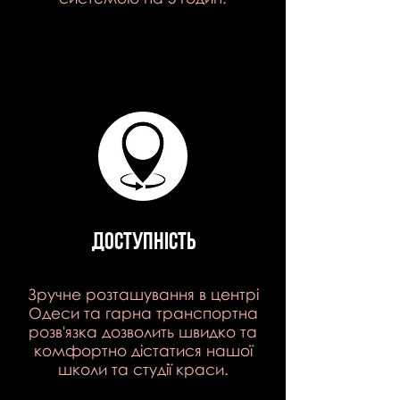
доступність
Зручне розташування в центрі
Одеси та гарна транспортна
розв'язка дозволить швидко та
комфортно дістатися нашої
школи та студії краси.