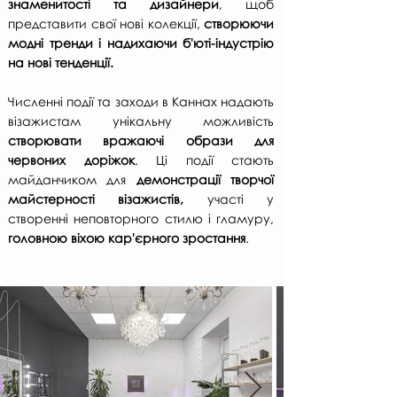
знаменитості та дизайнери
, щоб
представити свої нові колекції,
створюючи
модні тренди і надихаючи б'юті-індустрію
на нові тенденції.
Численні події та заходи в Каннах надають
візажистам унікальну можливість
створювати вражаючі образи для
червоних доріжок
. Ці події стають
майданчиком для
демонстрації творчої
майстерності візажистів,
участі у
створенні неповторного стилю і гламуру,
головною віхою кар'єрного зростання
.