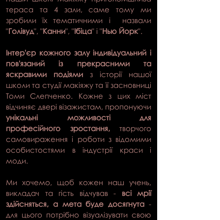
тераса та 4 зали, саме тому ми
зробили їх тематичними і назвали
"
Голівуд
", "
Канни
", "
Ібіца
" і "
Нью Йорк
".
Інтер'єр кожного залу індивідуальний
і
пов'язаний із прекрасними та
яскравими подіями
з історії нашої
школи та студії макіяжу та її засновниці
Томи Слепченко. Кожне з цих міст
відчиняє двері візажистам, пропонуючи
унікальні можливості для
професійного зростання,
творчого
самовираження і роботи з відомими
особистостями в індустрії краси і
моди.
Ми хочемо, щоб кожен наш учень,
викладач та гість відчував -
всі мрії
здійсняться, а мета буде досягнута
-
для цього потрібно візуалізувати свою