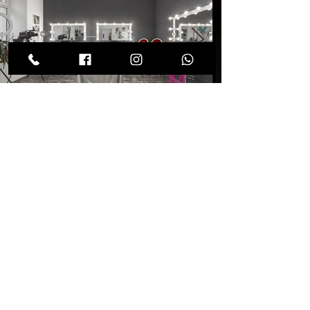
3. ЗАЛ навчань школи макіяжу
– "НЬЮ-ЙОРК"