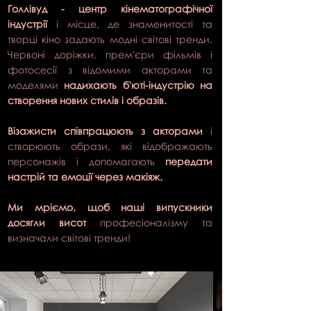
Голлівуд - центр кінематографічної
індустрії
і місце, де знаменитості та
творці кіно задають модні світові тренди.
Червоні доріжки, прем'єри фільмів і
фотосесії з відомими акторами та
моделями
надихають б'юті-індустрію на
створення нових стилів і образів.
Візажисти співпрацюють з акторами
і
створюють образи, які відображають
персонажів і допомагають
передати
настрій та емоції через макіяж.
Ми мріємо, щоб наші випускники
досягли висот
професіоналізму та
визначали світові тренди!