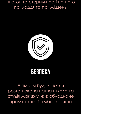
чистоті та стерильності нашого
приладдя та приміщень.
Безпека
У підвалі будівлі, в якій
розташована наша школа та
студія макіяжу, є є обладнане
приміщення бомбосховища