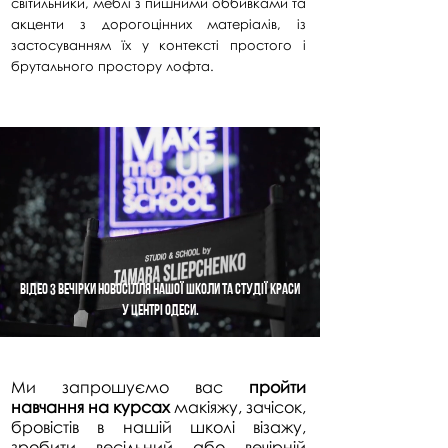
світильники, меблі з пишними оббивками та
акценти з дорогоцінних матеріалів, із
застосуванням їх у контексті простого і
брутального простору лофта.
відео з вечірки новосілля нашої школи та студії краси
у центрі Одеси.
Ми запрошуємо вас
пройти
навчання на курсах
макіяжу, зачісок,
бровістів в нашій школі візажу,
зробити весільний або вечірній