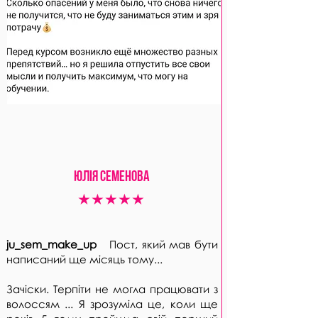
ЮлІя СЕМЕНОВА
★★★★★
ju_sem_make_up
Пост, який мав бути
написаний ще місяць тому...
Зачіски. Терпіти не могла працювати з
волоссям ... Я зрозуміла це, коли ще