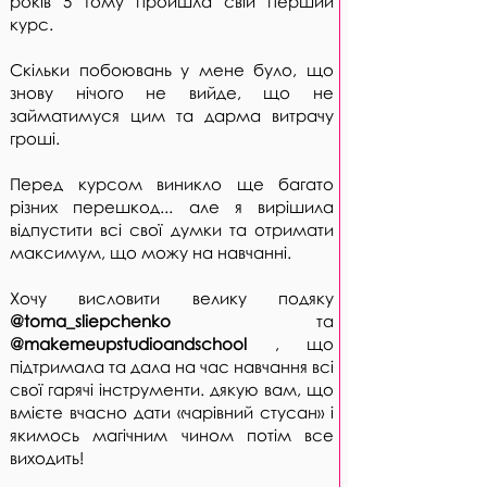
років 5 тому пройшла свій перший
курс.
Скільки побоювань у мене було, що
знову нічого не вийде, що не
займатимуся цим та дарма витрачу
гроші.
Перед курсом виникло ще багато
різних перешкод... але я вирішила
відпустити всі свої думки та отримати
максимум, що можу на навчанні.
Хочу висловити велику подяку
@toma_sliepchenko
та
@makemeupstudioandschool
, що
підтримала та дала на час навчання всі
свої гарячі інструменти. дякую вам, що
вмієте вчасно дати «чарівний стусан» і
якимось магічним чином потім все
виходить!