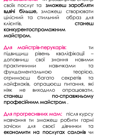
своїх послуг та
зможеш заробляти
вдвічі більше,
зможеш створювати
цілісний та стильний
образ для
клієнтів,
станеш
конкурентоспроможним
майстром.
Для майстрів-перукарів:
ти
підвищиш рівень кваліфікації –
доповниш свої знання новими
практичними навичками та
фундаментальною теорією,
отримаєш багато секретів та
лайфхаків, опрацюєш питання, які
ніяк не виходило опрацювати,
станеш по-справжньому
професійним майстром
.
Для прогресивних мам:
після курсу
навчання ти зможеш робити гарні
зачіски для своєї дівчинки та
економити на послугах салонів
чи