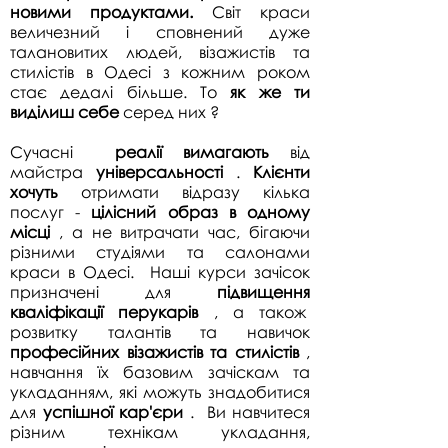
новими продуктами.
Світ краси
величезний і сповнений дуже
талановитих людей, візажистів та
стилістів в Одесі з кожним роком
стає дедалі більше. То
як же
ти
виділиш себе
серед них
?
Сучасні
реалії вимагають
від
майстра
універсальності
.
Клієнти
хочуть
отримати відразу кілька
послуг -
цілісний образ в одному
місці
, а не витрачати час, бігаючи
різними студіями та салонами
краси в Одесі.
Наші курси зачісок
призначені для
підвищення
кваліфікації перукарів
, а також
розвитку талантів та навичок
професійних візажистів
та стилістів
,
навчання їх базовим зачіскам та
укладанням, які можуть знадобитися
для
успішної кар'єри
.
Ви навчитеся
різним технікам укладання,