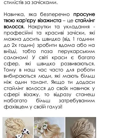
стилістів за зачісками.
Навичка, яка безперечно
просуне
твою кар'єру візажиста
– це
стайлінг
волосся.
Накрутки та укладання -
професійні та красиві зачіски, які
можна досить швидко (від 1 години
до 2х годин) зробити вдома або на
виїзді, тобто поза перукарським
салоном! У світі краси є багато
сфер, які швидко розвиваються.
Тому в наш час часто для роботи
вибираються люди, які мають більш
ніж один талант. Якщо ти додаси
стайлінг волосся до своїх навичок у
сфері візажу, то відразу станеш
набагато більш затребуваним
фахівцем у своїй галузі!