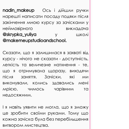
nadin_makeup
Ось і дійшли ручки
нарешті написати посаду подяки після
закінчення мною курсу за зачісками у
неймовірного викладача
@skrypka_yuliya
у школі
@makemeupstudioandschool.
Сказати, що я залишилася в захваті від
курсу - нічого не сказати - доступність,
легкість та величезне натхнення - те,
що я отримувала щоразу, виходячи
після заняття. Зачіски, які ми
виконували, колись здавались мені
мрією, чимось чарівним та
недосяжним.
І я навіть уявити не могла, що я зможу
це зробити своїми руками. Тому що
кожна зачіска була без перебільшення
витвором мистецтва.