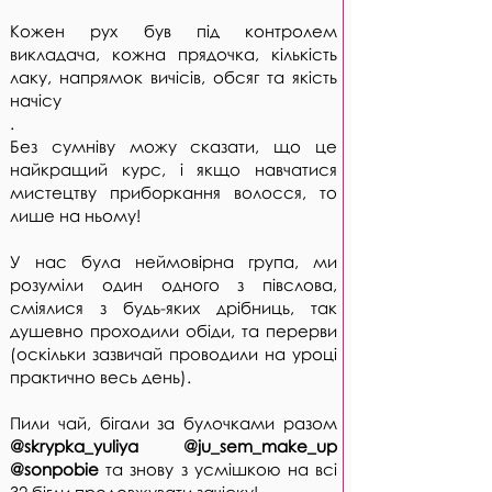
Кожен рух був під контролем
викладача, кожна прядочка, кількість
лаку, напрямок вичісів, обсяг та якість
начісу
.
Без сумніву можу сказати, що це
найкращий курс, і якщо навчатися
мистецтву приборкання волосся, то
лише на ньому!
У нас була неймовірна група, ми
розуміли один одного з півслова,
сміялися з будь-яких дрібниць, так
душевно проходили обіди, та перерви
(оскільки зазвичай проводили на уроці
практично весь день).
Пили чай, бігали за булочками разом
@skrypka_yuliya
@ju_sem_make_up
@sonpobie
та знову з усмішкою на всі