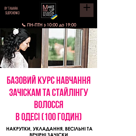
BY TAMARA
SLIEPCHENKO
📞 ПН-ПТН з 10:00 до 19:00
базовий Курс навчання
ЗАЧІСКАМ ТА СТАЙЛІНГУ
волосся
в ОДЕСІ (100 годин)
НАКРУТКИ, УКЛАДАННЯ, ВЕСІЛЬНІ ТА
ВЕЧІРНІ ЗАЧІСКИ