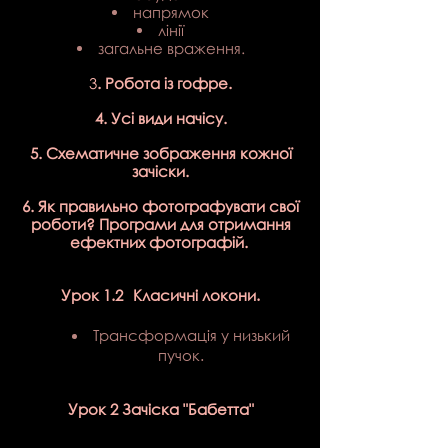
напрямок
лінії
загальне враження.
3
. Робота із гофре.
4. Усі види начісу.
5. Схематичне зображення кожної
зачіски.
6. Як правильно фотографувати свої
роботи? Програми для отримання
ефектних фотографій.
Урок 1.2
Класичні локони.
Трансформація у низький
пучок.
Урок 2
Зачіска
"Бабетта"