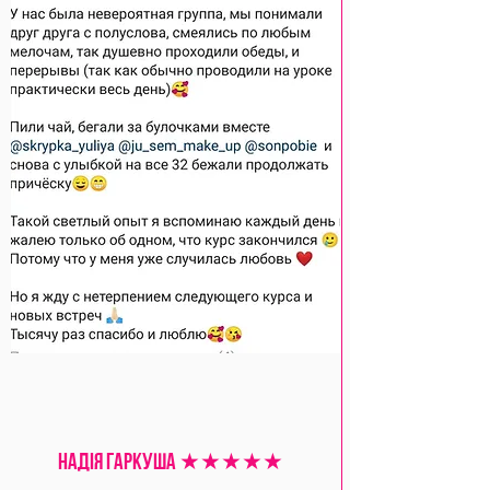
надІя гаркуша ★★★★★