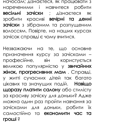
начосам; дізнаєтеся, як працювати з
нареченими і навчитеся робити
весільні зачіски
; дізнаєтеся як
зробити красиві
вечірні та денні
зачіски
з зібраним та розпущеним
волоссям. Повірте, на наших курсах
зачісок справді є чому вчитися.
Незважаючи на те, що основне
призначення курсу за зачісками –
професійне, він користується
великою популярністю у
звичайних
жінок,
прогресивних мам
. Справді,
у житті сучасних дітей так багато
цікавих та значущих подій.
Навіщо
щоразу платити салону
або стилісту
за красиву зачіску для доньки? Адже
можна один раз пройти навчання за
зачісками для доньки, робити їх
самостійно та
економити час та
гроші
?