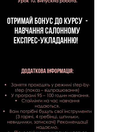
Урок 10. Випускна робота.
ОТР
ИМАЙ БОН
УС ДО КУРСУ
-
НАВЧАННЯ САЛОННОму
ЕКСПР
ЕС-УКЛАДАННю!
Додаткова ІНФОРМАЦІЯ:
Заняття проходять у режимі step-by-
step (показ – відпрацювання)
У програмі 95 – 100 годин навчання.
Стайлінги
на час навчання
надаються.
Вам потрібні будуть свої
інструменти
(3 гарячі, 4 гребінці, шпильки,
невидимки, затискачі) Рекомендації
надаємо.