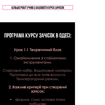
БІЛЬШЕ РОБІТ УЧНІВ З БАЗОВОГО КУРСА ЗАЧІСОК
ПРОГРАМА курсу ЗАЧІСОК В ОДЕСІ:
Урок 1.1
Теоретичний блок
​
​
1. Ознайомлення зі стайлінгами,
інструментами.
Стартовий набір. Видатковий матеріал.
Підготовка до всіх типів волосся.
Температурний режим.
2. Важливі критерії при створенні
зачісок:
форма, стилі, основні точки
побудови