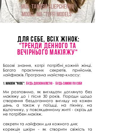
MUA: Tamara Sliepchenko
Model: MA "Teffi Models"
Для себе, ВСІ
Х ЖІНОК:
"Тренди денного та
ВЕЧІРНЬОГО МАКІЯЖУ"
Базові знання, котрі потрібні_кожній жінці.
Багато практичних секретів, прийомів,
лайфхаків.
Програма майстер-классу:
1. МакІяж "Nude":
Будь досконалІстю - будь самою по
собІ!
Ми розповимо, як виглядати доглянуто без
макіяжу до і після 30 років. Поради щодо
створення бездоганного вигляду на кожен
день, а також у поїздці, на пікніку, на
відпочинку, у повсякденному житті - скрізь де
не потрібен макіяж.
секрети та лайфаки для кожного дня;
корекція шкіри - як створити свіжість та