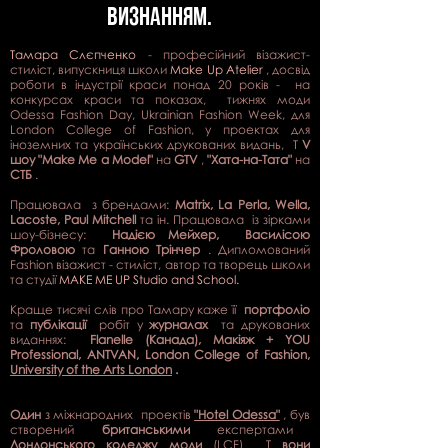
ВИЗНАННЯм.
Тамара Слєпченко
- професійний візажист-
стиліст, випускниця школи
Make Up Atelier
, досвід
роботи в індустрії краси понад 20 років -
на
конкурсах краси та показах,
тижнях моди
Odessa Fashion Day, Ukrainian Fashion Week, для
London College of Fashion, у проектах для
іноземних та українських друкованих видань,
T
V
шоу "Make Me a Model"
на
GTV
,
"Хата-на-Тата"
на
СТБ
.
Працювала
з брендами:
Matrix, La Perla, Wella,
Lacoste, Paul Mitchell
та ін. Працювала
із зірками
шоу-бізнесу:
Надією Мейхер,
Василісою
Фроловою
та
Ганною Трінчер
.
Дипломований
Fashion візажист - стиліст, автор та творець школи
та студії
MAKE ME UP Studio and School.
Краще тисячі слів про Тамару каже її
портфоліо
та
публікації
робіт у
журналах
та друкованих
виданнях:
Flanelle (Канада), Макіяж + YOU
Professional, ANTVAN, London College of Fashion,
University of the Arts London
.
Один
з міжнародних
проектів
"Hotel Odessa"
, був
створений
британськими
експертами
Лондонського коледжу моди
(LCF)
Т
вони