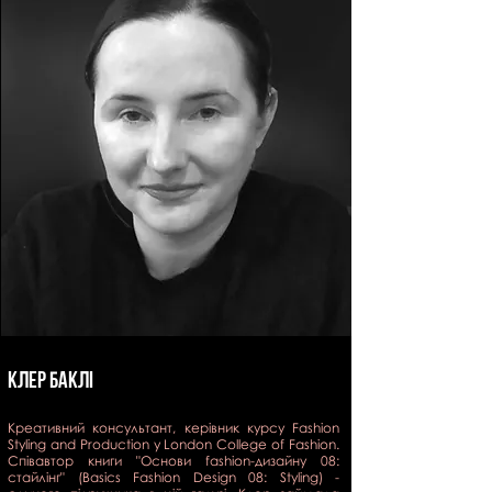
Клер БАКЛІ
Креативний консультант, керівник курсу Fashion
Styling and Production у London College of Fashion.
Співавтор книги "Основи fashion-дизайну 08:
стайлінг" (Basics Fashion Design 08: Styling) -