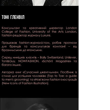
ТОНІ ГЛЕНВІЛ
Консультант та креативний директор London
College of Fashion, University of the Arts London,
fashion-редактор журналу Luxure.
Працював fashion-журналістом, робив прогнози
для брендів та консультував компанії – від
бразильських до японських.
Серед нинішніх клієнтів – Bally Switzerland, Unilever,
Toni&Guy, NOWFASHION, «Schön! Magazine» та
багато інших.
Авторка книг «Сучасний джентльмен. Посібник із
стилю для успішних чоловіків» (Top to Toe: a guide
to men's grooming) та «Нові ікони fashion-ілюстрації»
(New Icons of Fashion Illustration).