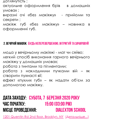
доглянутість ;
актуальне оформлення брів в домашніх
умовах ;
виразні очі «без макіяжу» - прийоми та
секрети ;
макіяж губ «без макіяжу» – новинка в
оформленні губ.
2. ВечІрнІй макІяж:
Будь неперевершеною, Інтригуй та зачаровуй
мода у вечірньому макіяжі - мат чи сяйво;
легкий спосіб виконання гарного вечірнього
макіяжу у домашніх умовах;
робота з тинтами та пігментами;
робота з накладними пучками вій – як
створити пухнасті вії;
ефект «пухлих губ» – як надати об'єм за
допомогою макіяжу.
дата ЗАХОДу:
субота, 7
БЕРЕЗНЯ 2020 РОКУ
Час початку:
15:00 (03:00 PM)
МІСЦЕ проведення:
dIALEXTON SCHOOL
1201 Quentin Rd 2nd floor, Brooklyn
, NY
(Детальніше...)