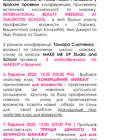
Брукліні
провели
конференцію, присвячену
естетичній косметології та макіяжу
INTERNATIONAL BEAUTY WEEKEND AT
DIALEXTON SCHOOL
, в якій брали участь
професійні
візажисти з
Парижа,
Вашингтона (округ Колумбія), Нью Джерсі та
Нью Йорка та Одеси.
У рамках конференції,
Тамара Слєпченко
,
візажист та засновник
школи
макіяжу,
стилю та зачісок
MAKE ME UP Studio and
School
провела
2
майстер-класу
по
MAKEUP у Брукліні.
6 березня 2020, 15:00 (03:00 PM)
Відбувся
майстер клас
"КОМЕРЦІЙНИЙ МЕЙКАП"
-
призначений
для візажистів
– практикуючих
майстрів. Це навчання допомогло
розширити
кругозір та базу професійних
навичок та
умінь для практикуючих
візажистів, освоїти новий
образ
та стиль
для
своєї роботи.
Докладніше про
майстер-клас для візажистів.
7 березня 2020, 15:00 (03:00 PM
)
Пройшов
майстер-клас
"ТРЕНДИ ДЕННОГО ТА
ВЕЧІРНОГО МАКІЯЖУ"
- Навчання
для всіх
жінок
-
який був корисний
кожній леді, яка