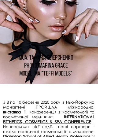
MUA: Tamara Sliepchenko
Photo: Marina Grace
Model: MA "Teffi Models"
З 8 по 10 березня
2020 року
в
Нью-Йорку на
Манхеттені ПРОЙШЛА міжнародна
виставка
і
конференція з косметології та
косметичної медицини:
INTERNATIONAL
ESTHETICS, COSMETICS & SPA CONFERENCE
.
Напередодні цієї події,
наші партнери -
школа естетичної косметології та медицини
Dialexton School of Allied Health Professions
у