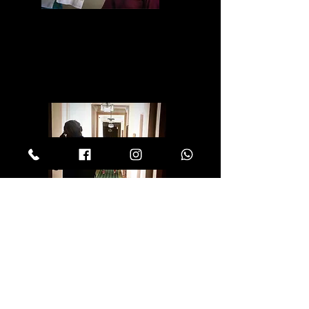
https://www.instagram.com/p/BH6y6uyBjrr/
?
utm_source=ig_share_sheet&igshid=1k1n79
yfp64m6
https://www.instagram.com/p/BH80iGrhQC
t/?
utm_source=ig_share_sheet&igshid=oysaon
2ozokl