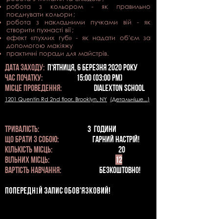
робота з кольором - як правильно
поєднувати кольори
;
робота з накладними пучками вій - як
створити пухнасті вії
;
ефект «пухлих губ» - як надати об'єм за
допомогою макіяжу
практичні
поради
для майстрів.
дата ЗАХОДу:
п'ятниця, 6 БЕРЕЗНЯ 2020 РОКУ
Час початку:
15:00 (03:00 PM)
МІСЦЕ проведення:
dIALEXTON SCHOOL
1201 Quentin Rd 2nd floor, Brooklyn, NY
(Детальніше...)
ТРИВАЛІСТЬ:
3
години
що брати з собою:
ГАРНИЙ НАСТРІЙ!
КІЛЬКІСТЬ МІСЦЬ:
20
ВІЛЬНИХ МІСЦЬ:
12
ВАРТІСТЬ навчання:
БЕЗКОШТОВНО!
ПОПЕРЕДНІЙ запис обов'язковий!