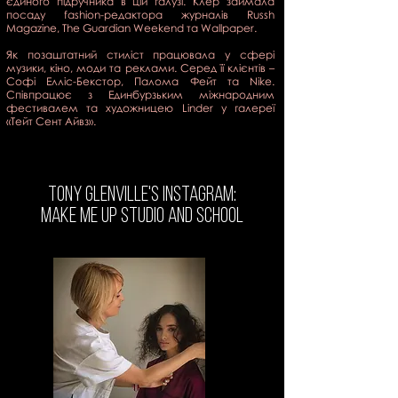
єдиного підручника в цій галузі. Клер займала
посаду fashion-редактора журналів Russh
Magazine, The Guardian Weekend та Wallpaper.
Як позаштатний стиліст працювала у сфері
музики, кіно, моди та реклами. Серед її клієнтів –
Софі Елліс-Бекстор, Палома Фейт та Nike.
Співпрацює з Единбурзьким міжнародним
фестивалем та художницею Linder у галереї
«Тейт Сент Айвз».
TONY GLENVILLE's Instagram:
make me up studio and school