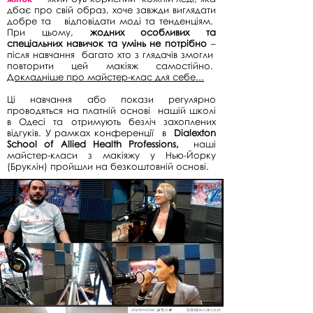
дбає про свій образ, хоче завжди виглядати
добре та
відповідати моді та тенденціям.
При цьому,
жодних особливих та
спеціальних навичок та умінь не потрібно
–
після навчання
багато хто з глядачів змогли
повторити цей макіяж самостійно.
Докладніше про майстер-клас для себе...
Ці навчання або покази регулярно
проводяться на платній основі
нашій школі
в Одесі та отримують безліч захоплених
відгуків. У рамках конференції
в
Dialexton
School of Allied Health Professions,
наші
майстер-класи з макіяжу у Нью-Йорку
(Бруклін) пройшли на безкоштовній основі.