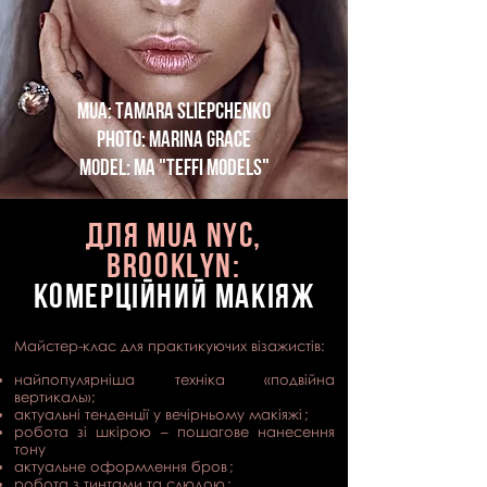
MUA: Tamara Sliepchenko
Photo: Marina Grace
Model: MA "Teffi Models"
Для MUA NYc,
brooklyn:
КОМЕРЦІЙНИЙ МАКІЯЖ
Майстер-клас для практикуючих візажистів:
найпопулярніша техніка «подвійна
вертикаль»;
актуальні тенденції у вечірньому макіяжі
;
робота зі шкірою – пошагове нанесення
тону
актуальне оформлення бров
;
робота з тинтами та слюдою
;