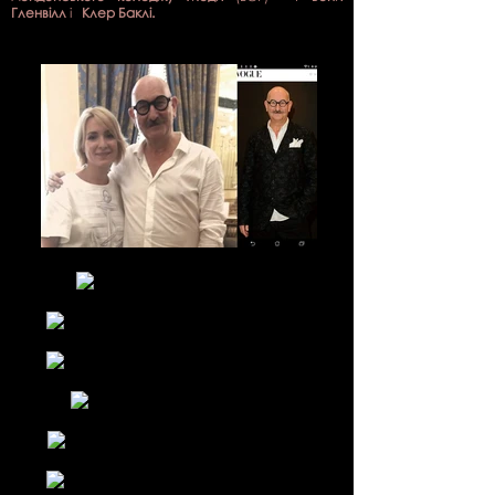
Гленвілл
і
Клер Баклі.