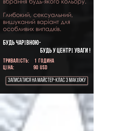
вбрання будь-якого кольору.
Глибокий, сексуальний,
вишуканий варіант для
особливих випадків.
Будь ЧАРІВНОЮ-
будь у ЦЕНТРІ уваги
!
ТРИВАЛІСТЬ:
1
година
ЦІНА:
90
USD
Записатися на майстер-клас з МАКІЯЖУ