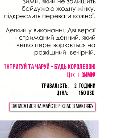
зими, який не залишить
байдужою жодну жінку,
підкреслить переваги кожної.
Легкий у виконанні. Дві версії
- стриманий денний, який
легко перетворюється на
розкішний
вечірній.
Інтригуй та чаруй - будь королевою
ЦІЄЇ зими!
ТРИВАЛІСТЬ:
2
години
ЦІНА:
150 USD
Записатися на майстер-клас з МАКІЯЖУ