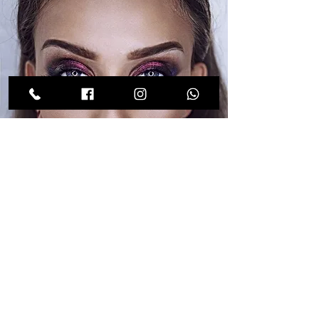
makeup trends -
тренди в МАКІЯЖІ -
виглядай сучасно!