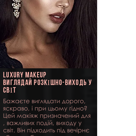
Luxury makeup
виглядай РОЗКІШНО-виходь у
СВІТ
Бажаєте виглядати дорого,
яскраво, і при цьому гідно?
Цей макіяж призначений для
, важливих подій,
виходу у
світ. Він підходить під вечірнє