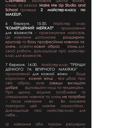
Слєпченко
, засновник
школи
візажу,
стилю та зачісок
Make Me Up Studio and
School
проведе
2
майстер-класу
по
MAKEUP.
6 березня, 15.00.
Майстер клас
"КОМЕРЦІЙНИЙ МЕЙКАП"
- призначений
для візажистів
– практикуючих майстрів.
Це навчання допоможе
розширити
кругозір
та
базу професійних навичок та
умінь
, освоїти
новий
образ
та
стиль
для
своєї роботи.
Докладніше про майстер-
клас для візажистів.
7 березня, 14.00.
Майстер-клас
"ТРЕНДИ
ДЕННОГО ТА ВЕЧІРНОГО МАКІЯЖУ"
-
призначений
для кожної жінки
-
буде
корисним
кожній жінці
, яка дбає про
свій образ, хоче
завжди виглядати
добре
та
відповідати моді та тенденціям.
При цьому, жодних особливих та
спеціальних навичок та умінь
не потрібно
–
після навчання
ви
Ви зможете
повторити цей макіяж самостійно.
Докладніше про майстер-клас для
себе...
Ці навчання або покази регулярно