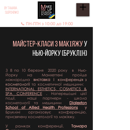
BY TAMARA
SLIEPCHENKO
📞 ПН-ПТН з 10:00 до 19:00
МАЙСТЕР-КЛАСИ з МАКІЯЖу
У
НЬЮ-Йорку (БРУКЛІН)
З 8 по 10 березня
2020 року
в
Нью-
Йорку на Манхеттені пройде
міжнародна
виставка
і
конференція з
косметології
та косметичної медицини:
INTERNATIONAL ESTHETICS, COSMETICS &
SPA CONFERENCE
.
Напередодні цієї
події,
наші партнери - школа
косметології та медицини
Dialexton
School of Allied Health Professions
у
Брукліні
організовує
конференцію,
присвячену косметології та макіяжу.
У рамках конференції,
Тамара