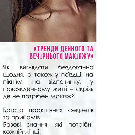
«Тренди денного та
ВЕЧІРНЬОГО МАКІЯЖУ»
Як виглядати бездоганно
щодня, а також у поїздці, на
пікніку, на відпочинку, у
повсякденному житті – скрізь
де не потрібен макіяж?
Багато практичних секретів
та прийомів.
Базові знання, які потрібні
кожній жінці.