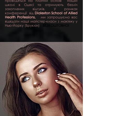
проводяться на платній основі
нашій
школі в Одесі та отримують безліч
захоплених відгуків. У рамках
конференції
від
Dialexton School of Allied
Health Professions,
ми запрошуємо вас
відвідати наші майстер-класи з макіяжу у
Нью-Йорку (Бруклін)
БЕЗКОШТОВНО!