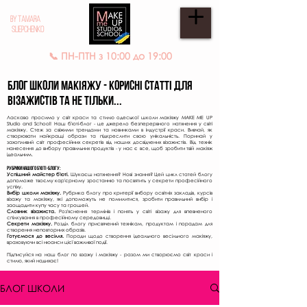
BY TAMARA
SLIEPCHENKO
📞 ПН-ПТН з 10:00 до 19:00
Блог школи МАКІЯЖУ - КОРИСНІ СТАТТІ для
ВІЗАЖИСТІВ ТА НЕ ТІЛЬКИ...
Ласкаво просимо у світ краси та стилю одеської школи макіяжу MAKE ME UP
Studio and School! Наш б'юті-блог - це джерело безперервного натхнення у світі
макіяжу. Стеж за свіжими трендами та новинками в індустрії краси. Вивчай, як
створювати найкращі образи та підкреслити свою унікальність. Поринай у
захопливий світ професійних секретів від наших досвідчених візажистів. Від технік
нанесення до вибору правильних продуктів - у нас є все, щоб зробити твій макіяж
ідеальним.
Рубрики нашого б'юті-блогу:
Успішний майстер б'юті.
Шукаєш натхнення? Нові знання? Цей цикл статей блогу
допоможе твоєму кар'єрному зростанню та посвятить у секрети професійного
успіху.
Вибір школи макіяжу.
Рубрика блогу про критерії вибору освітніх закладів, курсів
візажу та макіяжу, які допоможуть не помилитися, зробити правильний вибір і
заощадити купу часу та грошей.
Словник візажиста.
Роз'яснення термінів і понять у світі візажу для впевненого
спілкування в професійному середовищі.
Секрети макіяжу.
Розділ блогу присвячений технікам, продуктам і порадам для
створення неповторних образів.
Готуємося до весілля.
Поради щодо створення ідеального весільного макіяжу,
враховуючи всі нюанси цієї важливої події.
Підписуйся на наш блог по взажу і макіяжу - разом ми створюємо світ краси і
стилю, який надихає!
БЛОГ ШКОЛИ