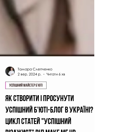
Тамара Слепченко
2 вер. 2024 р.
Читати 6 хв
Успішний майстер б'юті
Як створити і просунути
успішний б'юті-блог в Україні?