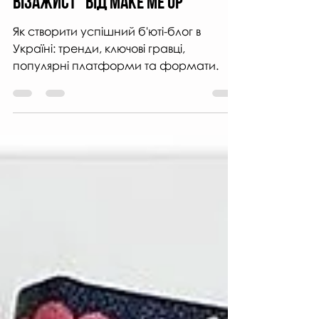
Цикл статей "Успішний
візажист" від MAKE ME UP
Як створити успішний б'юті-блог в
Україні: тренди, ключові гравці,
популярні платформи та формати.