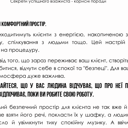
Секрети успішного візажиста - корисні поради
 і комфортний простір.
ходитимуть клієнти з енергією, накопиченою за
у, спілкування з людьми тощо. Цей настрій 
с на процедуру.
ід того, що зараз переживає ваш клієнт, створіть 
итися, відчути себе в спокої та "безпеці". Для ва
мосфера дуже важлива. 
найтеся, що у вас людина відчуває, що про неї пі
відпочиває, поки ви робите свою роботу. 
ий безпечний простір для клієнта не так вже й 
 взяти його речі, покласти їх у шафку, а людин
сло й увімкнути тиху спокійну музику. А ввіч