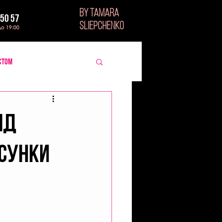
BY TAMARA
 50 57
SLIEPCHENKO
до 19:00
стом
ід
осунки