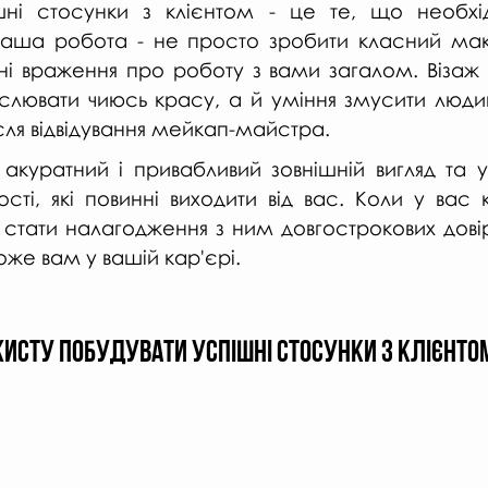
шні стосунки з клієнтом - це те, що необхі
ваша робота - не просто зробити класний макія
і враження про роботу з вами загалом. Візаж - 
слювати чиюсь красу, а й уміння змусити людин
ля відвідування мейкап-майстра. 
акуратний і привабливий зовнішній вигляд та ув
якості, які повинні виходити від вас. Коли у вас 
стати налагодження з ним довгострокових довірч
же вам у вашій кар'єрі.
ажисту побудувати успішні стосунки з клієнто