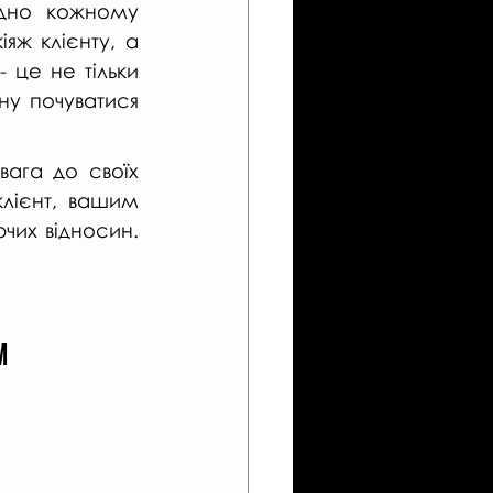
дно кожному 
ж клієнту, а 
це не тільки 
у почуватися 
ага до своїх 
клієнт, вашим 
их відносин. 
м