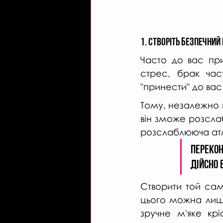
1. Створіть безпечний
Часто до вас при
стрес, брак час
"принести" до ва
Тому, незалежно в
він зможе розслаб
розслаблююча ат
Переко
дійсно 
Створити той сам
цього можна лише
зручне м'яке крі