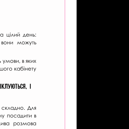
 цілий день: 
вони можуть 
умови, в яких 
шого кабінету 
клуються, і 
складно. Для 
у посадити в 
лива розмова 