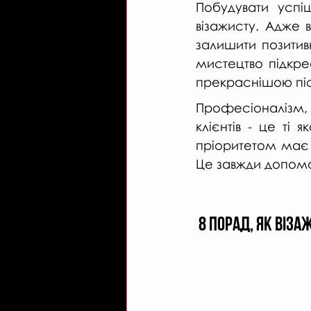
Побудувати успі
візажисту. Адже 
залишити позитивн
мистецтво підкре
прекраснішою піс
Професіоналізм, 
клієнтів - це ті 
пріоритетом має 
Це завжди допомо
 8 порад, ЯК віз