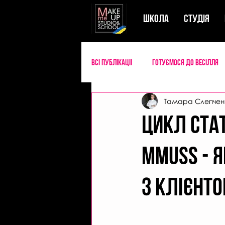
ШКОЛА
СТУДIЯ
Всі публікаціі
Готуємося до весілля
Тамара Слепчен
Успішний майстер б'юті
Секрети
Цикл ста
MMUSS - 
з клієнт