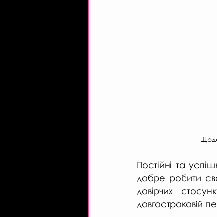
Щоде
Постійні та успіш
добре робити сво
довірчих стосун
довгостроковій пе