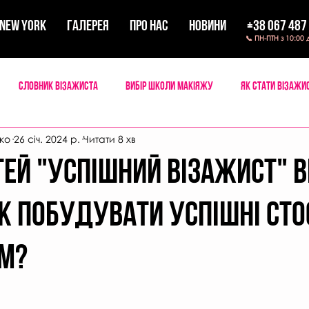
New York
ГАЛЕРЕЯ
ПРО НАС
НОВИНИ
+38 067 487
📞 ПН-ПТН з 10:00 
Словник візажиста
Вибір школи макіяжу
Як стати візажи
ко
26 січ. 2024 р.
Читати 8 хв
 мейкап
Мандри візажиста
тей "Успішний візажист" в
Як побудувати успішні ст
ом?