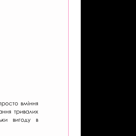
просто вміння 
ння тривалих 
ки вигоду в 