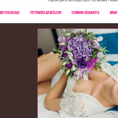
Підписуйся на наш блог по взажу і макі
Всі публікаціі
Готуємося до весілля
Словник візажиста
Вибір
Мандри візажиста