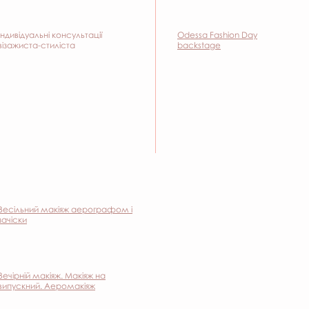
Індивідуальні консультації
Odessa Fashion Day
візажиста-стиліста
backstage
Весільний макіяж аерографом і
зачіски
Вечірній макіяж. Макіяж на
випускний. Аеромакіяж