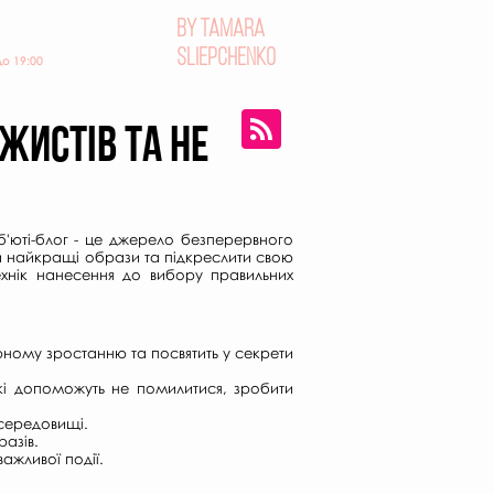
BY TAMARA
 50 57
SLIEPCHENKO
до 19:00
ЖИСТІВ ТА НЕ
'юті-блог - це джерело безперервного
ати найкращі образи та підкреслити свою
технік нанесення до вибору правильних
ному зростанню та посвятить у секрети
 які допоможуть не помилитися, зробити
 середовищі.
азів.
ажливої події.