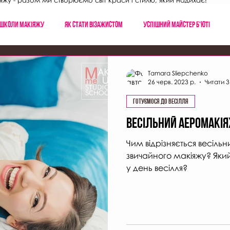
яжу - разом ми створюємо світ краси і стилю, який надихає!
 школи макіяжу
Як стати візажистом
Успішний майстер б'юті
Tamara Sliepchenko
26 черв. 2023 р.
Читати 3
Готуємося до весілля
Весільний аеромакія
Чим відрізняється весіл
звичайного макіяжу? Яки
у день весілля?