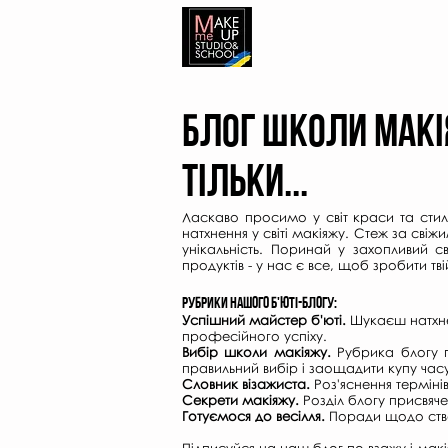
ШКОЛА
СТУДIЯ
Блог школи МАКІЯ
ТІЛЬКИ...
Ласкаво просимо у світ краси та сти
натхнення у світі макіяжу. Стеж за сві
унікальність. Поринай у захопливий с
продуктів - у нас є все, щоб зробити тв
Рубрики нашого б'юті-блогу:
Успішний майстер б'юті.
Шукаєш натхне
професійного успіху.
Вибір школи макіяжу.
Рубрика блогу пр
правильний вибір і заощадити купу час
Словник візажиста.
Роз'яснення термінів
Секрети макіяжу.
Розділ блогу присвяч
Готуємося до весілля.
Поради щодо створ