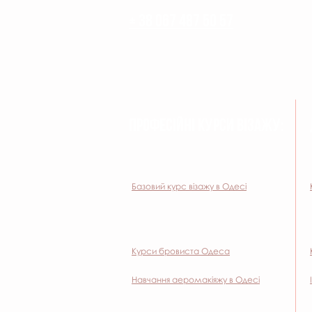
+ 38 067 487 50 57
ПРОФЕСІЙНІ КУРСИ ВІЗАЖУ:
Базовий курс візажу в Одесі
Курси бровиста Одеса
Навчання аеромакіяжу в Одесі