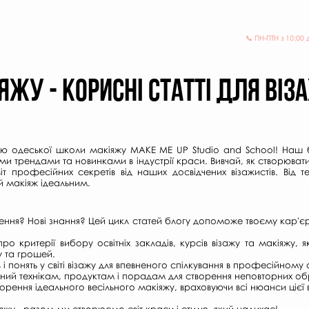
New York
ГАЛЕРЕЯ
ПРО НАС
НОВИНИ
+38 067 487
📞 ПН-ПТН з 10:00 
ЖУ - КОРИСНІ СТАТТІ для ВІЗА
лю одеської школи макіяжу MAKE ME UP Studio and School! Наш б
жими трендами та новинками в індустрії краси. Вивчай, як створюв
віт професійних секретів від наших досвідчених візажистів. Від 
ій макіяж ідеальним.
ння? Нові знання? Цей цикл статей блогу допоможе твоєму кар'єр
о критерії вибору освітніх закладів, курсів візажу та макіяжу,
у та грошей.
 і понять у світі візажу для впевненого спілкування в професійному
ений технікам, продуктам і порадам для створення неповторних обр
ення ідеального весільного макіяжу, враховуючи всі нюанси цієї в