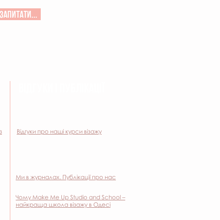
запитати...
ВІДГУКИ І ПУБЛІКАЦІЇ
з
Відгуки про наші курси візажу
Ми в журналах. Публікації про нас
Чому Make Me Up Studio and School –
найкраща школа візажу в Одесі