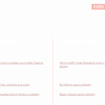
Я хочу 
ДЛЯ СЕБЕ:
ПОРТФОЛІО ШКОЛИ:
Курси макіяжу для себе Одеса
Фото робіт учнів базового курсу 
візажу
Курс зачісок для мам
Всі фото школи візажу
Індивідуальні уроки з макіяжу
Відео нашої школи візажу