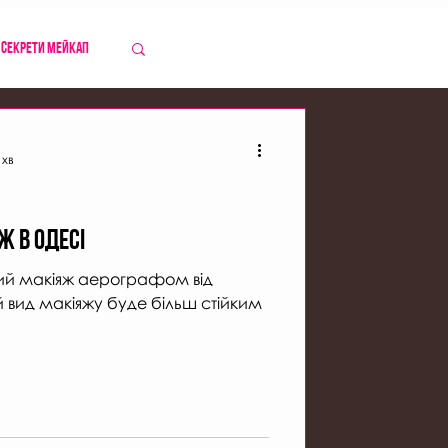
Секрети мейкап
 хв
ж в Одесі
ьний макіяж аерографом від
й вид макіяжу буде більш стійким