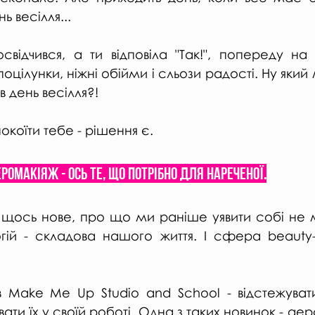
ь весілля...
свідчився, а ти відповіла "Так!", попереду на 
 поцілунки, ніжні обійми і сльози радості. Ну який
в день весілля?!
коїти тебе - рішення є.
ромакіяж - ось те, що потрібно для нареченої.
я щось нове, про що ми раніше уявити собі не м
гій - складова нашого життя. І сфера beauty-ін
ів Make Me Up Studio and School - відстежувати
вати їх у своїй роботі. Одна з таких новинок - аер