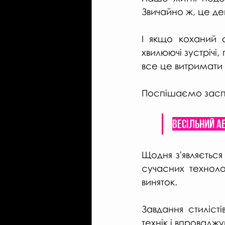
Звичайно ж, це ден
І якщо коханий о
хвилюючі зустрічі,
все це витримати 
Поспішаємо заспо
Весільний ае
Щодня з'являєтьс
сучасних техноло
виняток.  
Завдання стиліст
технік і впроваджу