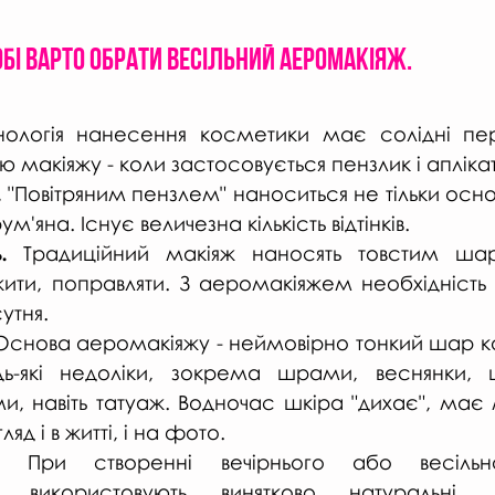
обі варто обрати весільний аеромакіяж.
хнологія нанесення косметики має солідні пе
ю макіяжу - коли застосовується пензлик і апліка
.
 "Повітряним пензлем" наноситься не тільки осно
ум'яна. Існує величезна кількість відтінків.
.
 Традиційний макіяж наносять товстим ша
ити, поправляти. З аеромакіяжем необхідність у
утня.
Основа аеромакіяжу - неймовірно тонкий шар к
ь-які недоліки, зокрема шрами, веснянки, ш
ми, навіть татуаж. Водночас шкіра "дихає", має
яд і в житті, і на фото.
 При створенні вечірнього або весільно
використовують винятково натуральні, гі