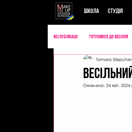
ШКОЛА
СТУДIЯ
Всі публікаціі
Готуємося до весілля
Tamara Sliepche
Успішний майстер б'юті
Секрети
Весільни
Оновлено:
24 квіт. 2024 