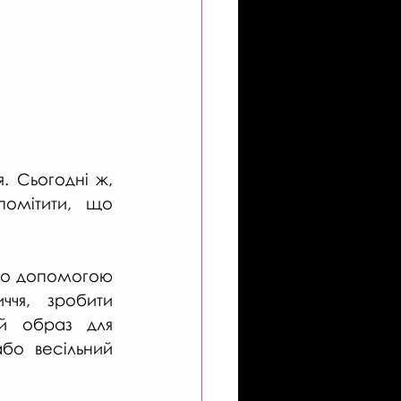
. Сьогодні ж, 
омітити, що 
ого допомогою 
чя, зробити 
й образ для 
бо весільний 