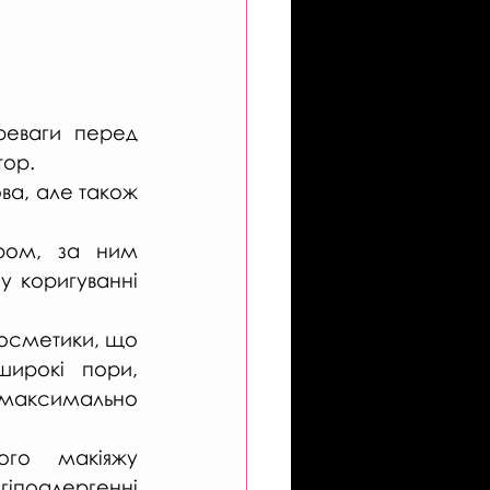
реваги перед 
тор.
ва, але також 
ром, за ним 
 коригуванні 
осметики, що 
ирокі пори, 
 максимально 
го макіяжу 
поалергенні 