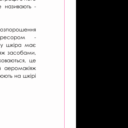
 називають - 
зпорошення 
пресором - 
у шкіра має 
яж засобами, 
оваються, це 
й аеромакіяж 
юють на шкірі 