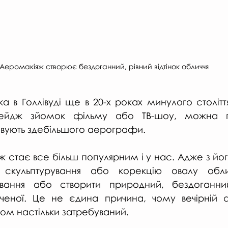
Аеромакіяж створює бездоганний, рівний відтінок обличчя
іка в Голлівуді ще в 20-х роках минулого століття
стейдж зйомок фільму або ТВ-шоу, можна п
овують здебільшого аерографи.
яж стає все більш популярним і у нас. Адже з й
скульптурування або корекцію овалу облич
вання або створити природний, бездоганни
ченої. Це не єдина причина, чому вечірній а
м настільки затребуваний.