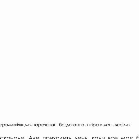
еромакіяж для нареченої - бездоганна шкіра в день весілля
конале. Але приходить день, коли все має бу