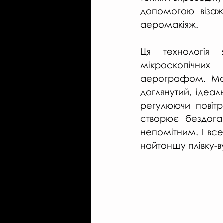
допомогою візаж
аеромакіяж.
Ця технологія
мікроскопічни
аерографом. Мак
доглянутий, ідеал
регулюючи повітр
створює бездоган
непомітним. І все
найтоншу плівку-в