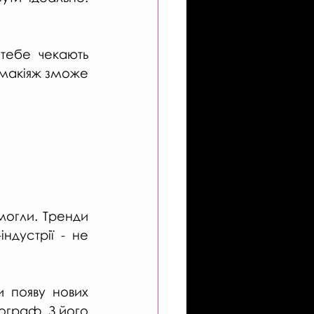
тебе чекають 
 макіяж зможе 
огли. Тренди 
дустрії - не 
 появу нових 
ограф. З його 