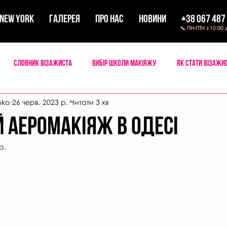
New York
ГАЛЕРЕЯ
ПРО НАС
НОВИНИ
+38 067 487
📞 ПН-ПТН з 10:00 
Словник візажиста
Вибір школи макіяжу
Як стати візажи
nko
26 черв. 2023 р.
Читати 3 хв
 мейкап
Мандри візажиста
й аеромакіяж в Одесі
р.