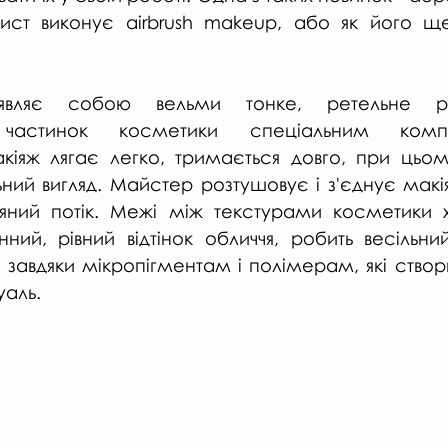
ист виконує airbrush makeup, або як його ще
 являє собою вельми тонке, ретельне ро
х частинок косметики спеціальним ком
іяж лягає легко, тримається довго, при цьом
ьний вигляд. Майстер розтушовує і з'єднує макі
яний потік. Межі між текстурами косметики х
ний, рівний відтінок обличчя, робить весільни
 завдяки мікропігментам і полімерам, які створ
уаль.