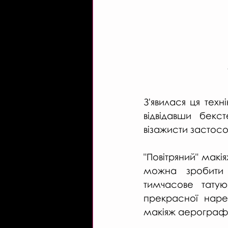
З'явилася ця техн
відвідавши бек
візажисти застос
"Повітряний" макі
можна зробити 
тимчасове татую
прекрасної наре
макіяж аерографо