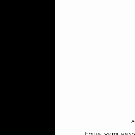
А
Наше життя недос