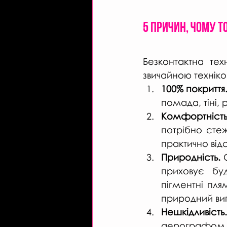
5 причин, чому т
Безконтактна те
звичайною техніко
100% покриття
помада, тіні, р
Комфортність
потрібно стеж
практично відс
Природність.
 
приховує буд
пігментні пля
природний вигл
Нешкідливість.
аерографом 