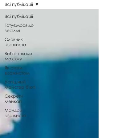
Всі публікаціі
Всі публікаціі
Готуємося до
весілля
Словник
візажиста
Вибір школи
макіяжу
Як стати
візажистом
Успішний
майстер б'юті
Секрети
мейкап
Мандри
візажиста