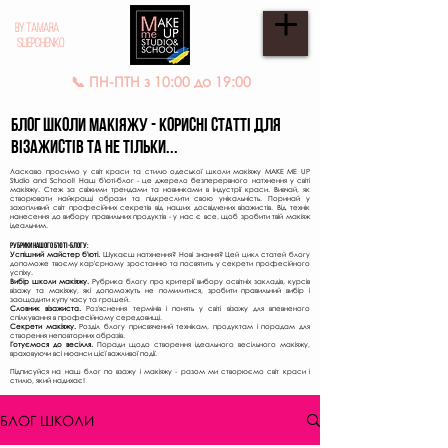
BY TAMARA
SLIEPCHENKO
📞 ПН-ПТН з 10:00 до 19:00
Блог школи МАКІЯЖУ - КОРИСНІ СТАТТІ для
ВІЗАЖИСТІВ ТА НЕ ТІЛЬКИ...
Ласкаво просимо у світ краси та стилю одеської школи макіяжу MAKE ME UP
Studio and School! Наш б'юті-блог - це джерело безперервного натхнення у світі
макіяжу. Стеж за свіжими трендами та новинками в індустрії краси. Вивчай, як
створювати найкращі образи та підкреслити свою унікальність. Поринай у
захопливий світ професійних секретів від наших досвідчених візажистів. Від технік
нанесення до вибору правильних продуктів - у нас є все, щоб зробити твій макіяж
ідеальним.
Рубрики нашого б'юті-блогу:
Успішний майстер б'юті.
Шукаєш натхнення? Нові знання? Цей цикл статей блогу
допоможе твоєму кар'єрному зростанню та посвятить у секрети професійного
успіху.
Вибір школи макіяжу.
Рубрика блогу про критерії вибору освітніх закладів, курсів
візажу та макіяжу, які допоможуть не помилитися, зробити правильний вибір і
заощадити купу часу та грошей.
Словник візажиста.
Роз'яснення термінів і понять у світі візажу для впевненого
спілкування в професійному середовищі.
Секрети макіяжу.
Розділ блогу присвячений технікам, продуктам і порадам для
створення неповторних образів.
Готуємося до весілля.
Поради щодо створення ідеального весільного макіяжу,
враховуючи всі нюанси цієї важливої події.
Підписуйся на наш блог по взажу і макіяжу - разом ми створюємо світ краси і
стилю, який надихає!
БЛОГ ШКОЛИ