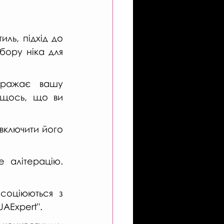
ль, підхід до 
бору ніка для 
ражає вашу 
 щось, що ви 
включити його 
 алітерацію. 
асоціюються з 
UAExpert".