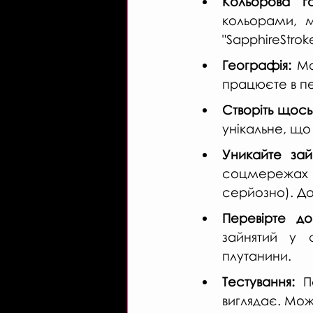
Кольорова г
кольорами, м
"SapphireStroke
Географія:
 Мо
працюєте в пе
Створіть щось
унікальне, що
Уникайте зай
соцмережах (
серйозно). До
Перевірте дос
зайнятий у 
плутанини.
Тестування:
 П
виглядає. Мож