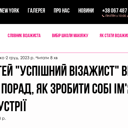
New York
ГАЛЕРЕЯ
ПРО НАС
НОВИНИ
+38 067 487
📞 ПН-ПТН з 10:00 
Словник візажиста
Вибір школи макіяжу
Як стати візажи
ко
2 груд. 2023 р.
Читати 8 хв
 мейкап
Мандри візажиста
тей "Успішний візажист" в
 порад, як зробити собі ім'
устрії
3 р.