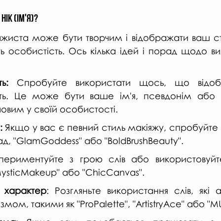
нік (ім'я)?
зажиста може бути творчим і відображати ваш сти
ь особистість. Ось кілька ідей і порад щодо ви
ь:
 Спробуйте використати щось, що відоб
ість. Це може бути ваше ім'я, псевдонім або
овим у своїй особистості.
:
 Якщо у вас є певний стиль макіяжу, спробуйте 
лад, "GlamGoddess" або "BoldBrushBeauty".
периментуйте з грою слів або використовуйте
ysticMakeup" або "ChicCanvas".
 характер
: Розгляньте використання слів, які 
ом, такими як "ProPalette", "ArtistryAce" або "M