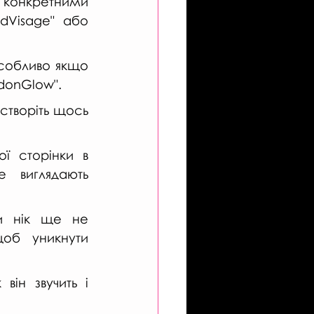
онкретними 
dVisage" або 
собливо якщо 
donGlow".
створіть щось 
ої сторінки в 
 виглядають 
 нік ще не 
об уникнути 
ін звучить і 