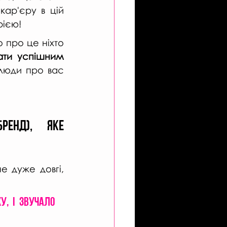
ар'єру в цій 
рією!
 про це ніхто 
ати успішним 
люди про вас 
енд), яке 
 дуже довгі, 
, і звучало 