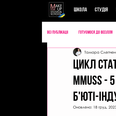
ШКОЛА
СТУДIЯ
Всі публікаціі
Готуємося до весілля
Тамара Слепчен
Успішний майстер б'юті
Секрети
Цикл ста
MMUSS - 5
б'юті-інд
Оновлено:
18 груд. 202