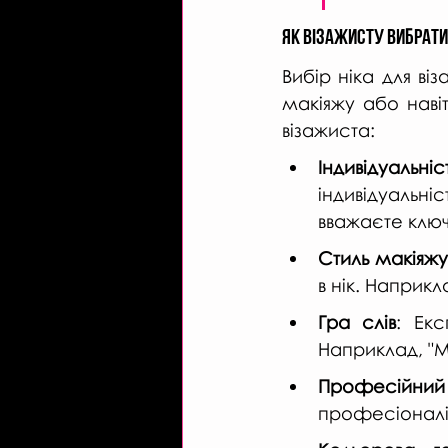
Як візажисту вибрати 
Вибір ніка для ві
макіяжу або навіт
візажиста:
Індивідуальніст
індивідуальн
вважаєте ключ
Стиль макіяжу
в нік. Наприк
Гра слів
: Екс
Наприклад, "M
Професійний
професіоналізм