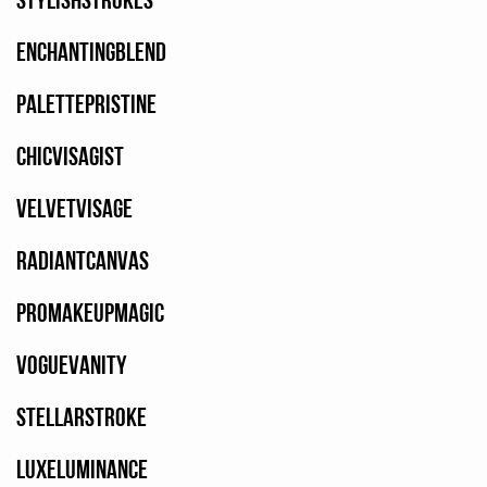
EnchantingBlend
PalettePristine
ChicVisagist
VelvetVisage
RadiantCanvas
ProMakeupMagic
VogueVanity
StellarStroke
LuxeLuminance