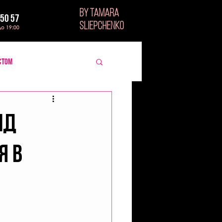
BY TAMARA
 50 57
SLIEPCHENKO
до 19:00
стом
ід
я в