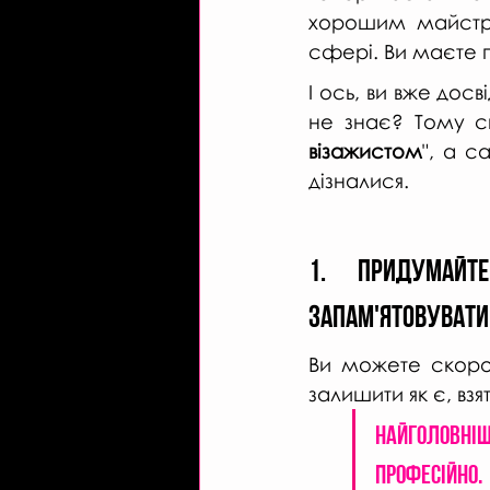
хорошим майстром
сфері. Ви маєте 
І ось, ви вже досв
не знає? Тому с
візажистом
", а с
дізналися.
1. Придумайте
запам'ятовувати
Ви можете скорот
залишити як є, взя
Найголовніш
професійно. 