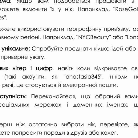
ама
: Якщо вам подобається працювати з к
ожете включити їх у нік. Наприклад, "RoseGol
s".
жете використовувати географічну прив'язку, о
вному регіоні. Наприклад, "NYCBeauty" або "Lon
 унікальне:
 Спробуйте поєднати кілька ідей або 
 приверне увагу.
вих літер і цифр
, навіть коли відкриваєте св
такі акаунти, як "anastasia345", ніколи не
 речі, це стосується й електронної пошти.
тупність:
 Переконайтеся, що обраний вами
соціальних мережах і доменних іменах, щ
ерш ніж остаточно вибрати нік, перевірте, як в
ете попросити поради в друзів або колег.