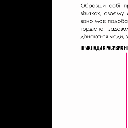
Обравши собі пр
візитках, своєму
воно має подобат
гордістю і задовол
дізнаються люди, 
Приклади красивих ні