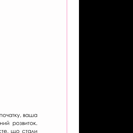
 початку, ваша 
й розвиток.  
єте, що стали 