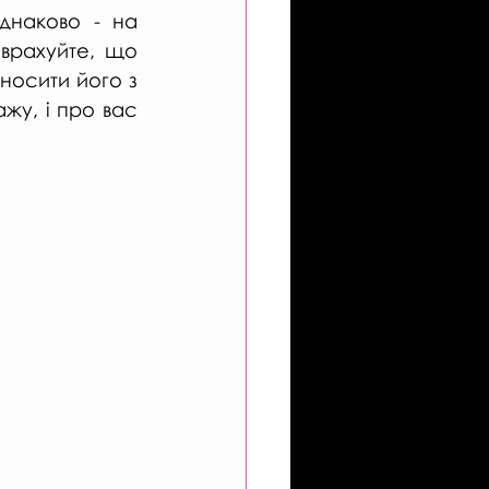
днаково - на 
врахуйте, що 
осити його з 
жу, і про вас 