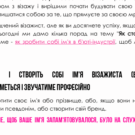
 з візажу і вирішили почати будувати свою к
пишатися собою за те, що прямуєте за своєю м
ідчений візажист, але як ви досягнете успіху, якщо
ьогодні ми дамо кілька порад на тему "
Як ст
аме - 
як зробити собі ім'я в б'юті-індустрії
, щоб 
 і створіть собі ім'я візажиста (бр
меться і звучатиме професійно
ити своє ім'я або прізвище, або, якщо вони не
ти псевдонім, або створити свій бренд. 
е, щоб ваше ім'я запам'ятовувалося, було на слуху