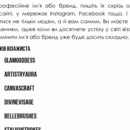
офесійне ім'я або бренд, пишіть їх скрізь о
 сайті, у мережах Instagram, Facebook тощо. І 
ися не тільки людям, а й вам самим. Ви маєте н
енням, адже коли ви досягнете успіху у світі віза
змінити ім'я або бренд уже буде досить складно.
ків візажиста
GlamGoddess
ArtistryAura
CanvasCraft
DivineVisage
BelleBrushes
StylishStrokes