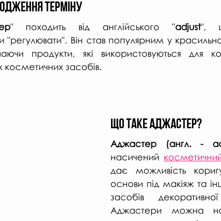
ходження Терміну
ер
" походить від англійського "
adjust
", 
и "регулювати". Він став популярним у красильн
чаючи продукти, які використовуються для ко
х косметичних засобів.
Що таке аджастер? 
Аджастер (англ. - ad
насичений 
косметичний
дає можливість коригув
основи під макіяж та ін
засобів декоративної
Аджастери можна на