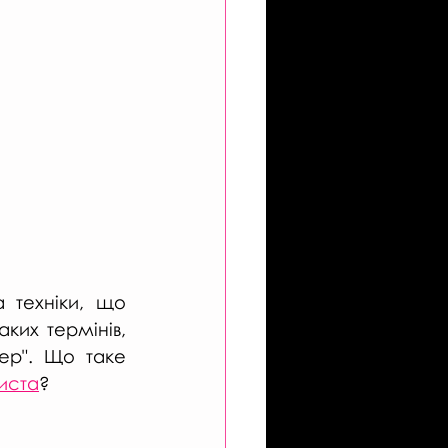
 техніки, що 
их термінів, 
ер". Що таке 
иста
?