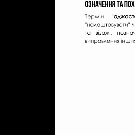
Означення та По
Термін "
аджаст
"налаштовувати" ч
та візажі, позна
виправлення інши