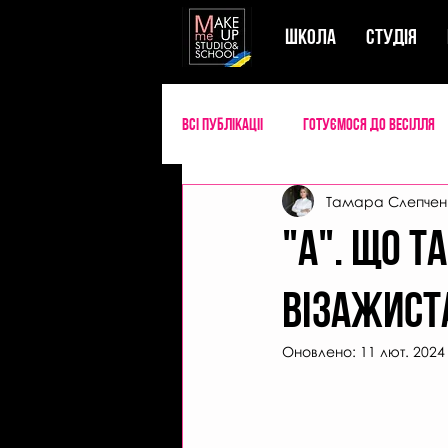
ШКОЛА
СТУДIЯ
Всі публікаціі
Готуємося до весілля
Тамара Слепчен
Успішний майстер б'юті
Секрети
"А". що 
візажист
Оновлено:
11 лют. 2024