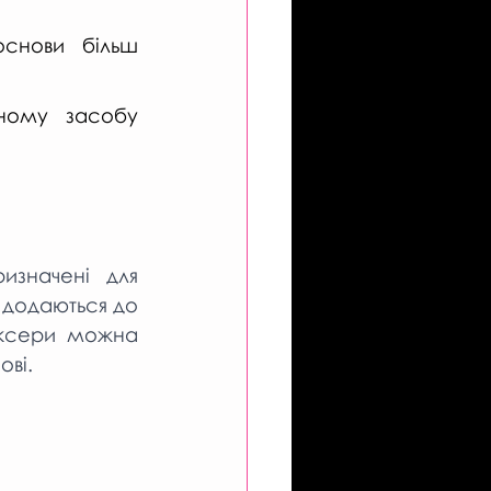
снови більш 
ному засобу 
изначені для 
 додаються до 
іксери можна 
ові.