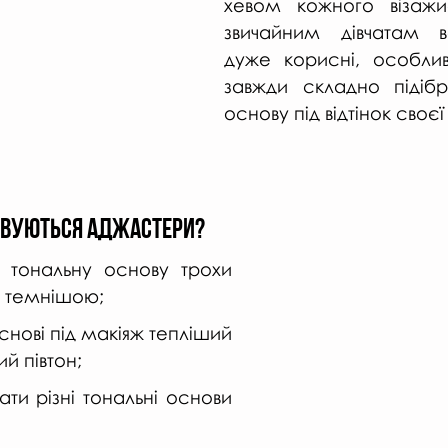
хевом кожного візажис
звичайним дівчатам в
дуже корисні, особлив
завжди складно підібр
основу під відтінок своєї
овуються аджастери?
тональну основу трохи 
о темнішою;
нові під макіяж тепліший 
й півтон;
ти різні тональні основи 