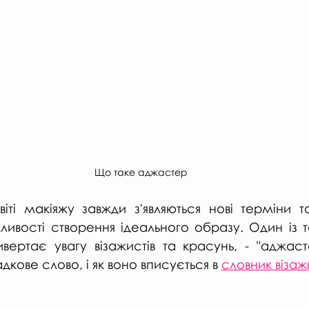
Що таке аджастер
іті макіяжу завжди з'являються нові терміни та
вості створення ідеального образу. Один із так
ертає увагу візажистів та красунь, - "аджаст
кове слово, і як воно вписується в 
словник візаж