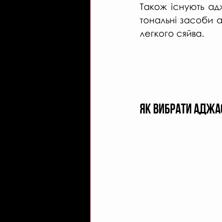
Також існують адж
тональні засоби а
легкого сяйва.
Як вибрати аджа