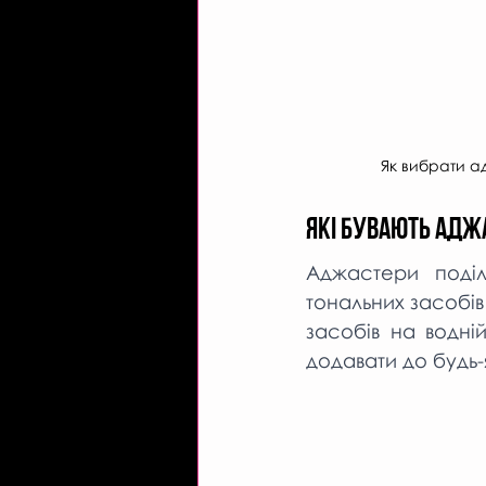
Як вибрати 
Які бувають Адж
Аджастери поділя
тональних засобів
засобів на водні
додавати до будь-я