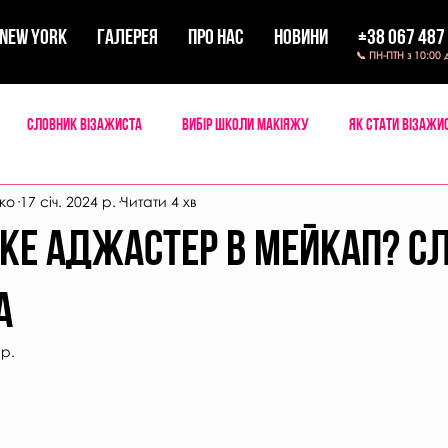
New York
ГАЛЕРЕЯ
ПРО НАС
НОВИНИ
+38 067 487
📞 ПН-ПТН з 10:00 
Словник візажиста
Вибір школи макіяжу
Як стати візажи
ко
17 січ. 2024 р.
Читати 4 хв
 мейкап
Мандри візажиста
таке аджастер в мейкап? С
а
 р.