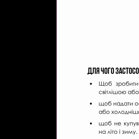
Для чого застос
Щоб зробити 
світлішою аб
щоб надати ос
або холодніши
щоб не купува
на літо і зиму. 