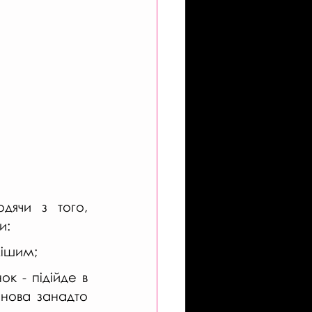
дячи з того, 
и:
лішим;
к - підійде в 
нова занадто 