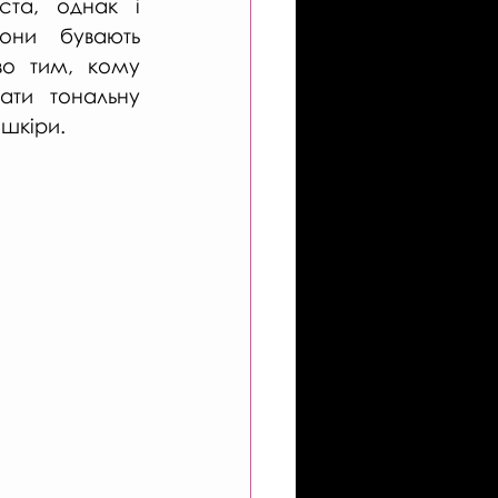
та, однак і 
они бувають 
о тим, кому 
ати тональну 
 шкіри. 