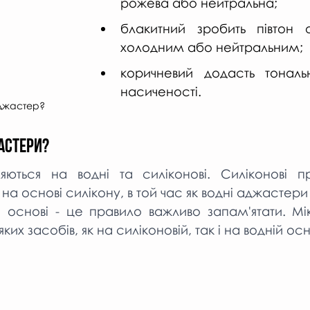
рожева або нейтральна;
блакитний зробить півтон о
холодним або нейтральним;
коричневий додасть тональ
насиченості. 
аджастер?
астери?
ються на водні та силіконові. Силіконові пр
 на основі силікону, в той час як водні аджастери
й основі - це правило важливо запам'ятати. М
ких засобів, як на силіконовій, так і на водній осн