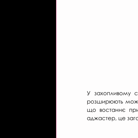
У захопливому св
розширюють можли
що востаннє прив
аджастер, це загад