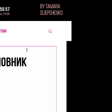
BY TAMARA
 50 57
SLIEPCHENKO
до 19:00
стом
ловник