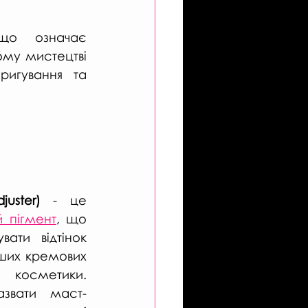
що означає 
ому мистецтві 
ригування та 
juster) 
- це 
 пігмент
, що 
ати відтінок 
ших кремових 
 косметики. 
звати маст-