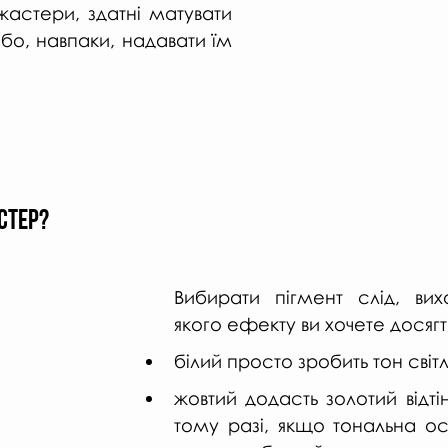
астери, здатні матувати 
бо, навпаки, надавати їм 
стер?
Вибирати пігмент слід, вихо
якого ефекту ви хочете досягт
білий просто зробить тон світ
жовтий додасть золотий відтіно
тому разі, якщо тональна ос