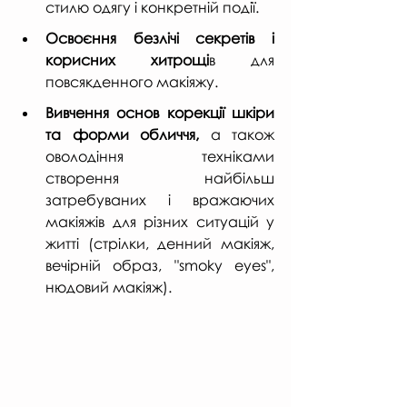
стилю одягу і конкретній події.
Освоєння безлічі секретів і 
корисних хитрощі
в для 
повсякденного макіяжу.
Вивчення основ корекції шкіри 
та форми обличчя,
 а також 
оволодіння техніками 
створення найбільш 
затребуваних і вражаючих 
макіяжів для різних ситуацій у 
житті (стрілки, денний макіяж, 
вечірній образ, "smoky eyes", 
нюдовий макіяж).