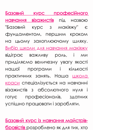
Базовий курс професійного 
навчання візажистів
 під назвою 
"Базовий курс з макіяжу" є 
фундаментом, першим кроком 
на цьому захоплюючому шляху. 
Вибір школи для навчання макіяжу
відіграє важливу роль, і ми 
приділяємо величезну увагу якості 
нашої програми і кількості 
практичних занять. Наша 
школа 
краси
 спеціалізується на навчанні 
візажистів з абсолютного нуля і 
готує професіоналів, здатних 
успішно працювати і заробляти.
Базовий курс із навчання майстрів-
бровістів 
розроблено як для тих, хто 