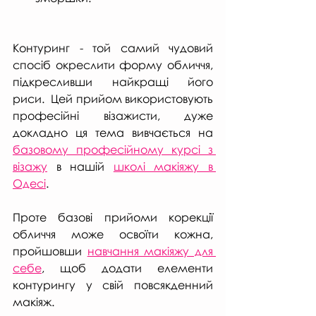
Контуринг - той самий чудовий 
спосіб окреслити форму обличчя, 
підкресливши найкращі його 
риси.  Цей прийом використовують 
професійні візажисти, дуже 
докладно ця тема вивчається на 
базовому професійному курсі з 
візажу
 в нашій 
школі макіяжу в 
Одесі
.
Проте базові прийоми корекції 
обличчя може освоїти кожна, 
пройшовши 
навчання макіяжу для 
себе
, щоб додати елементи 
контурингу у свій повсякденний 
макіяж.