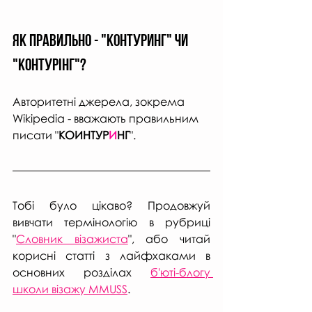
Як правильно - "Контуринг" чи 
"Контурінг"?
Авторитетні джерела, зокрема 
Wikipedia - вважають правильним 
писати "
КОИНТУР
И
НГ
".
Тобі було цікаво? Продовжуй 
вивчати термінологію в рубриці 
"
Словник візажиста
", або читай 
корисні статті з лайфхаками в 
основних розділах 
б'юті-блогу 
школи візажу MMUSS
. 