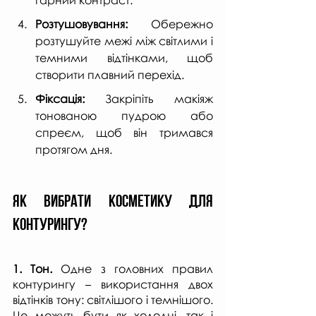
Розтушовування:
 Обережно 
розтушуйте межі між світлими і 
темними відтінками, щоб 
створити плавний перехід.
Фіксація:
 Закріпіть макіяж 
тонованою пудрою або 
спреєм, щоб він тримався 
протягом дня. 
Як вибрати косметику для 
контурингу?
1. Тон.
 Одне з головних правил 
контурингу – використання двох 
відтінків тону: світлішого і темнішого. 
Це можуть бути як холодні, так і 