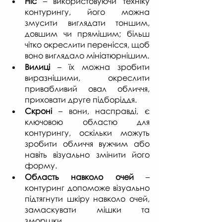
Ніс 
– використовуючи техніку 
контурингу, його можна 
змусити виглядати тоншим, 
довшим чи прямішим; більш 
чітко окреслити перенісся, щоб 
воно виглядало мініатюрнішим.
Вилиці 
– їх можна зробити 
виразнішими, окреслити 
привабливий овал обличчя, 
приховати друге підборіддя.
Скроні 
– вони, насправді, є 
ключовою областю для 
контурингу, оскільки можуть 
зробити обличчя вужчим або 
навіть візуально змінити його 
форму.
Область навколо очей 
– 
контуринг допоможе візуально 
підтягнути шкіру навколо очей, 
замаскувати мішки та 
зморшки.