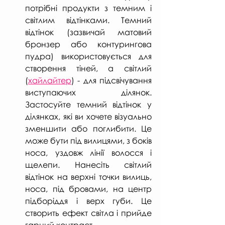
потрібні продукти з темним і 
світлим відтінками. Темний 
відтінок (зазвичай матовий 
бронзер або контурингова 
пудра) використовується для 
створення тіней, а світлий 
(
хайлайтер
) - для підсвічування 
виступаючих ділянок. 
Застосуйте темний відтінок у 
ділянках, які ви хочете візуально 
зменшити або поглибити. Це 
може бути під вилицями, з боків 
носа, уздовж лінії волосся і 
щелепи. Нанесіть світлий 
відтінок на верхні точки вилиць, 
носа, під бровами, на центр 
підборіддя і верх губи. Це 
створить ефект світла і прийде 
гарний контраст.