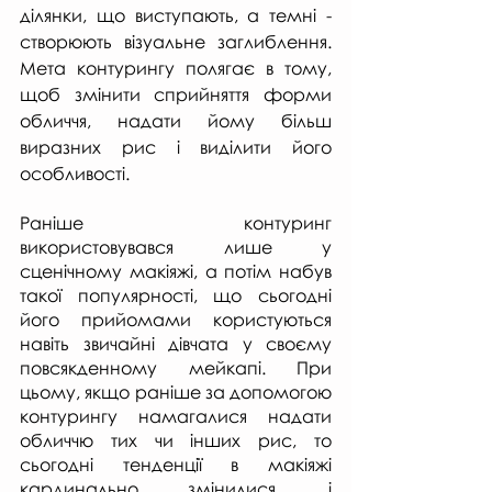
ділянки, що виступають, а темні - 
створюють візуальне заглиблення. 
Мета контурингу полягає в тому, 
щоб змінити сприйняття форми 
обличчя, надати йому більш 
виразних рис і виділити його 
особливості.
Раніше контуринг 
використовувався лише у 
сценічному макіяжі, а потім набув 
такої популярності, що сьогодні 
його прийомами користуються 
навіть звичайні дівчата у своєму 
повсякденному мейкапі. При 
цьому, якщо раніше за допомогою 
контурингу намагалися надати 
обличчю тих чи інших рис, то 
сьогодні тенденції в макіяжі 
кардинально змінилися, і 