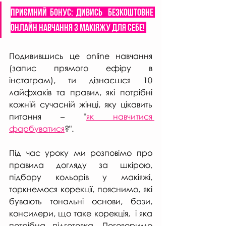
Приємний бонус: дивись  безкоштовне 
онлайн навчання з МАКІЯЖУ ДЛЯ СЕБЕ! 
Подивившись це online навчання 
(запис прямого ефіру в 
інстаграм), ти дізнаєшся 10 
лайфхаків та правил, які потрібні 
кожній сучасній жінці, яку цікавить 
питання – "
як навчитися 
фарбуватися
?". 
Під час уроку ми розповімо про 
правила догляду за шкірою, 
підбору кольорів у макіяжі, 
торкнемося корекції, пояснимо, які 
бувають тональні основи, бази, 
консилери, що таке корекція,  і яка 
потрібна підготовка. Поговоримо 