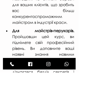
для ваших клієнтів, що зробить 
вас більш 
конкурентоспроможним 
майстром в індустрії краси.
Для майстрів-перукарів. 
Пройшовши цей курс, ви 
піднімете свій професійний 
рівень. Ви доповните ваші 
наявні знання новими 
практичними навичками та 
фундаментальною теорією. Ви 
дізнаєтеся безліч секретів і 
лайфхаків, а також зможете 
вирішити питання, які раніше 
здавалися складними. Це 
допоможе вам стати 
справжнім професіоналом у 
сфері зачісок і стайлінгу.