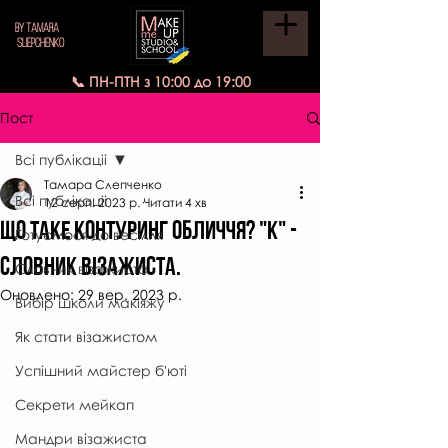
BY TAMARA
SLIEPCHENKO
📞 ПН-ПТН з 10:00 до 19:00
Пост
Всі публікаціі
Тамара Слепченко
Всі публікаціі
12 серп. 2023 р.
Читати 4 хв
ЩО ТАКЕ КОНТУРИНГ ОБЛИЧЧЯ? "К" -
Готуємося до весілля
СЛОВНИК ВІЗАЖИСТА.
Словник візажиста
Оновлено:
29 вер. 2023 р.
Вибір школи макіяжу
Як стати візажистом
Успішний майстер б'юті
Секрети мейкап
Мандри візажиста