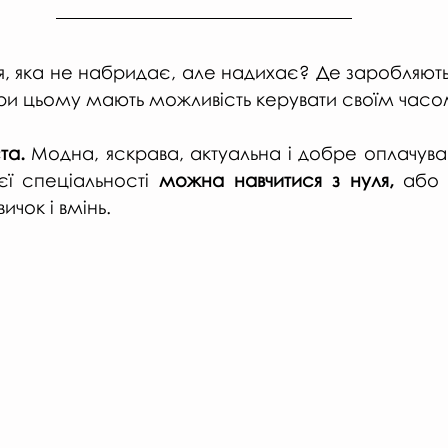
, яка не набридає, але надихає? Де заробляють,
при цьому мають можливість керувати своїм час
та.
 Модна, яскрава, актуальна і добре оплачувана
єї спеціальності 
можна навчитися з нуля,
 або 
ичок і вмінь.