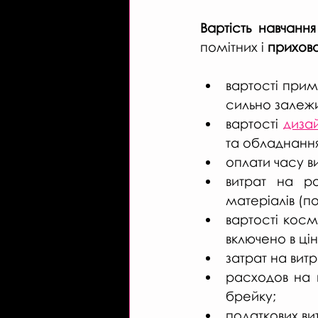
Вартість навчанн
помітних і
 прихова
вартості прим
сильно залежи
вартості 
диза
та обладнання 
оплати часу в
витрат на ро
матеріалів (по
вартості косм
включено в ці
затрат на витр
расходов на п
брейку;
податкових ви