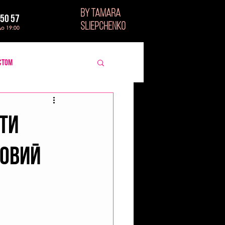
BY TAMARA
 50 57
SLIEPCHENKO
до 19:00
стом
ти
зовий