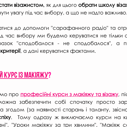
 стати візажистом
, як для цього 
ути увагу під час вибору, а що не надто важливо
атися до допомоги "сарафанного радіо" та отр
ід час вибору ми будемо керуватися не тільки с
критерії
, а далі керуватися фактами.
й курс із макіяжу
?
мо про 
професійні курси з макіяжу та візажу
, п
можна забезпечити собі спочатку просто заро
а згодом (за наявності старань і таланту, звісн
піху
.  Тому одразу ж виключаємо курси на кш
ані", "Уроки макіяжу за три хвилини", "Макіяж соб