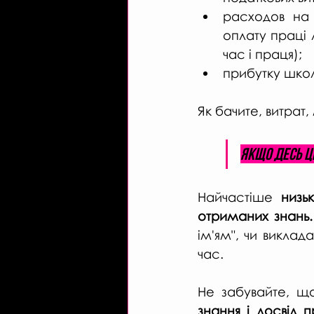
расходов на 
оплату праці л
час і праця);
прибутку шко
Як бачите, витрат,
Якщо десь ці
Найчастіше 
низьк
отриманих знань.
ім'ям", чи виклад
час. 
Не забувайте, щ
знання і досвід 