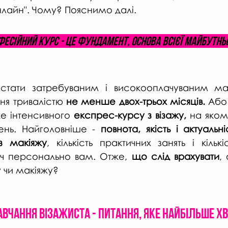
онлайн". Чому? Пояснимо далі.
есійний курс - це фундамент, основа всієї майбутньо
стати затребуваним і високооплачуваним май
ня тривалістю 
не менше двох-трьох місяців.
 Або
же інтенсивного 
експрес-курсу з візажу, 
на яком
ень. Найголовніше - 
повнота, якість і актуальн
з макіяжу
, кількість практичних занять і кількіс
ач персонально вам. Отже, 
що слід врахувати
,
 чи макіяжу?
авчання візажиста - питання, яке найбільше хв