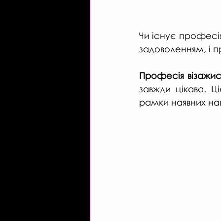
Чи існує професія
задоволенням, і 
Професія візажис
завжди цікава. Ці
рамки наявних нав