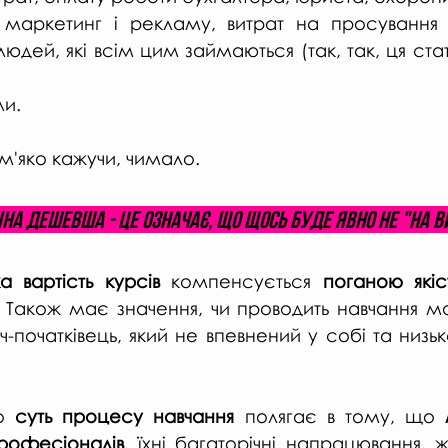
маркетинг і рекламу, витрат на просування 
юдей, які всім цим займаються (так, так, ця статт
ли.
 м'яко кажучи, чимало.
на дешевша - це означає, що щось буде явно не "на в
а вартість курсів
 компенсується 
поганою якіст
 Також має значення, чи проводить навчання ма
ач-початківець, який не впевнений у собі та низьк
о 
суть процесу навчання 
полягає в тому, що 
професіоналів
, їхні багаторічні напрацювання, ж