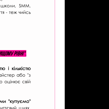
школи, SMM, 
я - теж чийсь 
ищому рівні".
ю і кількістю 
йстер або "з 
о оцінює свій 
ми "купуємо" 
иттєвий шлях, 