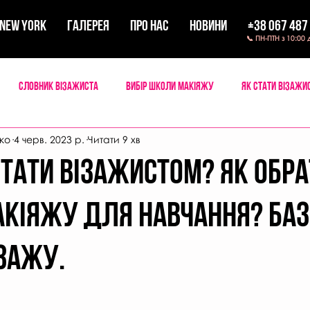
New York
ГАЛЕРЕЯ
ПРО НАС
НОВИНИ
+38 067 487
📞 ПН-ПТН з 10:00 
Словник візажиста
Вибір школи макіяжу
Як стати візажи
ко
4 черв. 2023 р.
Читати 9 хв
 мейкап
Мандри візажиста
ТАТИ ВІЗАЖИСТОМ? Як обра
кіяжу для навчання? Ба
ізажу.