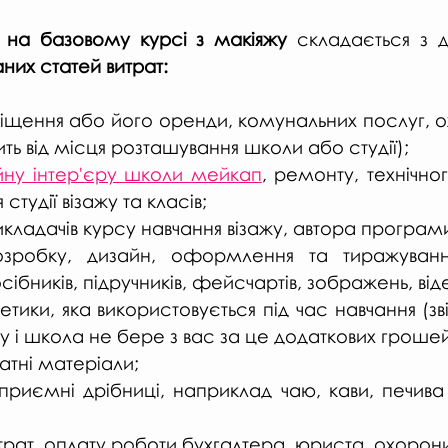
я на базовому курсі з макіяжу 
складається з д
них статей витрат:
іщення або його оренди, комунальних послуг, о
ть від місця розташування школи або студії);
йну інтер'єру школи мейкап
, ремонту, технічно
студії візажу та класів;
икладачів курсу навчання візажу, автора програм
зробку, дизайн, оформлення та тиражування
сібників, підручників, фейсчартів, зображень, ві
етики, яка використовується під час навчання (зв
ну і школа не бере з вас за це додаткових грошей
атні матеріали;
риємні дрібниці, наприклад чаю, кави, печива 
трат, оплату роботи бухгалтера, юриста, охорони