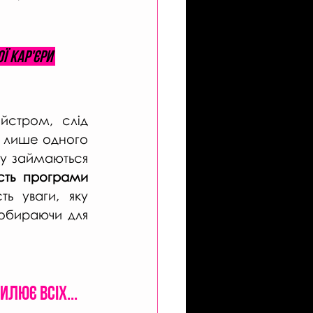
ї кар'єри 
стром, слід 
 лише одного 
у займаються 
ість програми 
ть уваги, яку 
 обираючи для 
илює всіх...