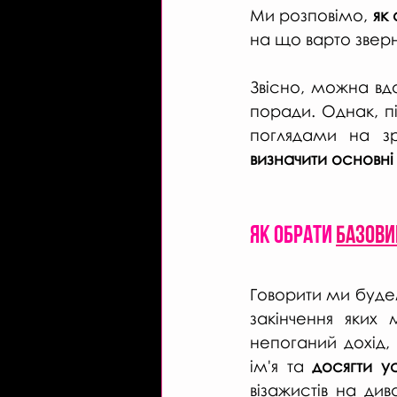
Ми розповімо, 
як
на що варто зверн
Звісно, можна вд
поради. Однак, п
визначити основні 
Як обрати 
базови
Говорити ми буде
закінчення яких 
непоганий дохід, 
ім'я та 
досягти ус
візажистів на див