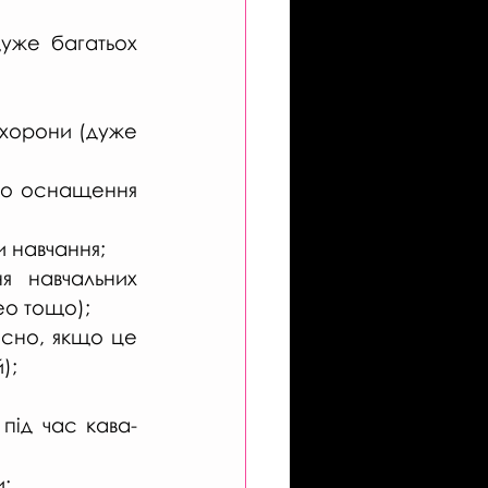
уже багатьох 
хорони (дуже 
го оснащення 
и навчання;
 навчальних 
део тощо);
існо, якщо це 
);
під час кава-
; 