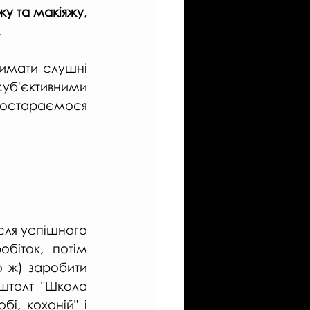
обрати школу візажу та макіяжу, 
.
имати слушні 
уб'єктивними 
поглядами на зразок "сподобалося - не сподобалося", а постараємося 
ісля успішного 
біток, потім 
о ж) заробити 
талт "Школа 
і, коханій" і 