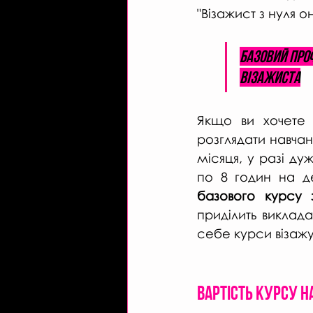
"Візажист з нуля 
Базовий проф
візажиста
Якщо ви хочете 
розглядати навчан
місяця, у разі ду
по 8 годин на д
базового курсу 
приділить виклад
себе курси візажу
Вартість курсу н