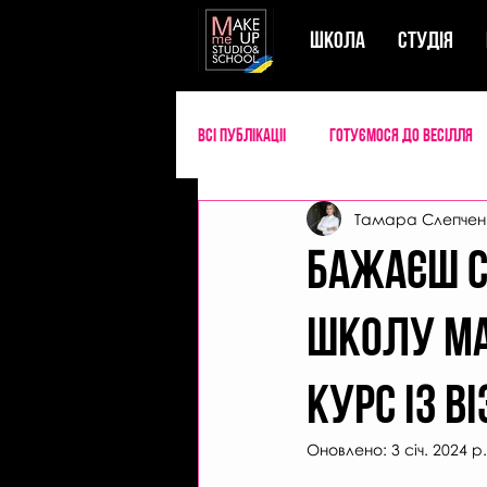
ШКОЛА
СТУДIЯ
Всі публікаціі
Готуємося до весілля
Тамара Слепчен
Успішний майстер б'юті
Секрети
Бажаєш С
школу ма
курс із в
Оновлено:
3 січ. 2024 р.