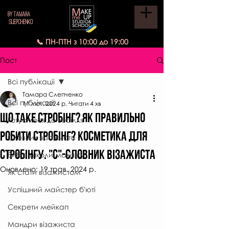
BY TAMARA
SLIEPCHENKO
📞 ПН-ПТН з 10:00 до 19:00
Пост
Всі публікаціі
Тамара Слепченко
Всі публікаціі
11 лют. 2024 р.
Читати 4 хв
Що таке стробінг? Як правильно
Готуємося до весілля
робити стробінг? Косметика для
Словник візажиста
стробінгу. "С"-СЛОВНИК ВІЗАЖИСТА
Вибір школи макіяжу
Оновлено:
19 трав. 2024 р.
Як стати візажистом
Успішний майстер б'юті
Секрети мейкап
Мандри візажиста