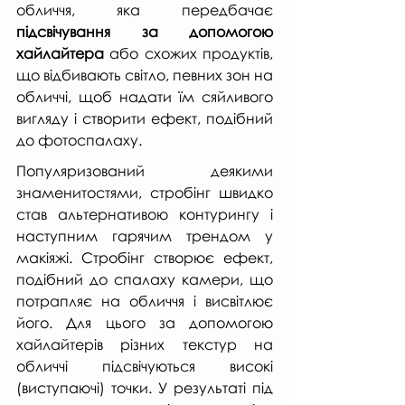
обличчя, яка передбачає 
підсвічування за допомогою 
хайлайтера
 або схожих продуктів, 
що відбивають світло, певних зон на 
обличчі, щоб надати їм сяйливого 
вигляду і створити ефект, подібний 
до фотоспалаху.
Популяризований деякими 
знаменитостями, стробінг швидко 
став альтернативою контурингу і 
наступним гарячим трендом у 
макіяжі. Стробінг створює ефект, 
подібний до спалаху камери, що 
потрапляє на обличчя і висвітлює 
його. Для цього за допомогою 
хайлайтерів різних текстур на 
обличчі підсвічуються високі 
(виступаючі) точки. У результаті під 