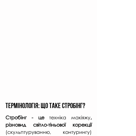
Термінологія: що таке стробінг?
Стробінг - це
 техніка макіяжу
, 
різновид світло-тіньової корекції 
(скульптуруванню, контурингу) 