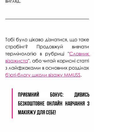
вигляд.
Тобі було цікаво дізнатися, що таке 
стробінг? Продовжуй вивчати 
термінологію в рубриці "
Словник 
візажиста
", або читай корисні статті 
з лайфхаками в основних розділах 
б'юті-блогу школи візажу MMUSS
. 
Приємний бонус: дивись  
безкоштовне онлайн навчання з 
МАКІЯЖУ ДЛЯ СЕБЕ! 