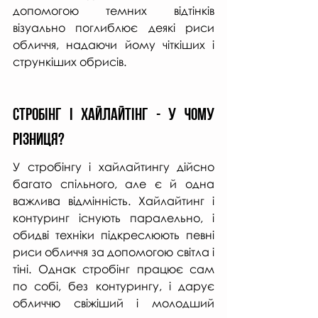
допомогою темних відтінків 
візуально поглиблює деякі риси 
обличчя, надаючи йому чіткіших і 
стрункіших обрисів.
Стробінг і хайлайтінг - у чому 
різниця?
У стробінгу і хайлайтингу дійсно 
багато спільного, але є й одна 
важлива відмінність. Хайлайтинг і 
контуринг існують паралельно, і 
обидві техніки підкреслюють певні 
риси обличчя за допомогою світла і 
тіні. Однак стробінг працює сам 
по собі, без контурингу, і дарує 
обличчю свіжіший і молодший 