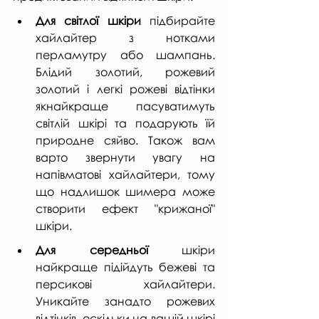
Для світлої шкіри
 підбирайте 
хайлайтер з нотками 
перламутру або шампань. 
Блідий золотий, рожевий 
золотий і легкі рожеві відтінки 
якнайкраще пасуватимуть 
світлій шкірі та подарують їй 
природне сяйво. Також вам 
варто звернути увагу на 
напівматові хайлайтери, тому 
що надлишок шимера може 
створити ефект "крижаної" 
шкіри.
Для середньої 
шкіри 
найкраще підійдуть бежеві та 
персикові хайлайтери. 
Уникайте занадто рожевих 
відтінків, оскільки на вашій шкірі 