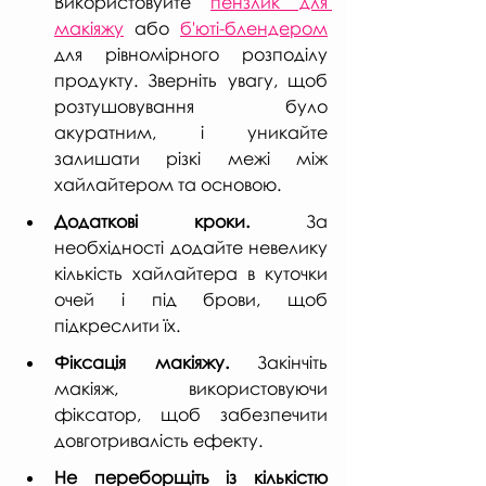
Використовуйте 
пензлик для 
макіяжу
 або 
б'юті-блендером
для рівномірного розподілу 
продукту. Зверніть увагу, щоб 
розтушовування було 
акуратним, і уникайте 
залишати різкі межі між 
хайлайтером та основою.
Додаткові кроки.
 За 
необхідності додайте невелику 
кількість хайлайтера в куточки 
очей і під брови, щоб 
підкреслити їх.
Фіксація макіяжу.
 Закінчіть 
макіяж, використовуючи 
фіксатор, щоб забезпечити 
довготривалість ефекту.
Не переборщіть із кількістю 