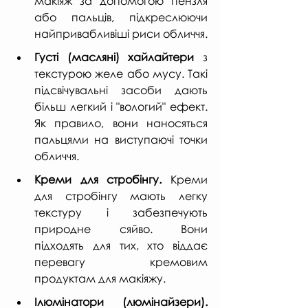
макіяж за допомогою пензля 
або пальців, підкреслюючи 
найпривабливіші риси обличчя.
Густі (масляні) хайлайтери
 з 
текстурою желе або мусу. Такі 
підсвічувальні засоби дають 
більш легкий і "вологий" ефект. 
Як правило, вони наносяться 
пальцями на виступаючі точки 
обличчя.
Креми для стробінгу.
 Креми 
для стробінгу мають легку 
текстуру і забезпечують 
природне сяйво. Вони 
підходять для тих, хто віддає 
перевагу кремовим 
продуктам для макіяжу.
Ілюмінатори (люмінайзери).