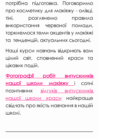
потрібна підготовка. Поговоримо 
про косметику для макіяжу - олівці, 
тіні, розглянемо правила 
використання червоної помади, 
торкнемося теми акцентів у макіяжі 
та  тенденцій, актуальних сьогодні.
Наші курси навчань відкриють вам 
цілий світ, сповнений краси та 
цікавих подій.
Фотографії робіт випускників 
нашої школи макіяжу 
і сотні 
позитивних 
відгуків випускників 
нашої школи краси
 найкраще 
свідчать про якість навчання в нашій 
школі.