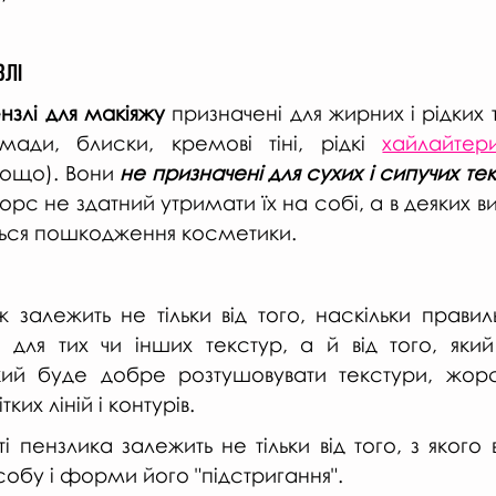
лі 
нзлі для макіяжу
 призначені для жирних і рідких т
мади, блиски, кремові тіні, рідкі 
хайлайтер
тощо). Вони 
не призначені для сухих і сипучих те
орс не здатний утримати їх на собі, а в деяких вип
ться пошкодження косметики.
залежить не тільки від того, наскільки правиль
ля тих чи інших текстур, а й від того, який 
кий буде добре розтушовувати текстури, жорс
ких ліній і контурів. 
і пензлика залежить не тільки від того, з якого 
особу і форми його "підстригання". 