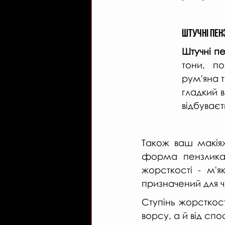
Штучні пенз
Штучні пе
тони, по
рум'яна 
гладкий в
відбуває
Також ваш макіяж 
форма пензлика д
жорсткості - м'я
призначений для чіт
Ступінь жорсткост
ворсу, а й від сп