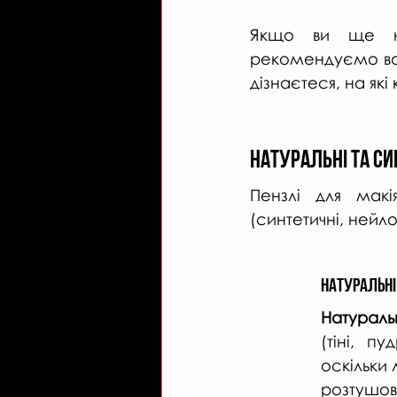
Якщо ви ще не 
рекомендуємо вам 
дізнаєтеся, на які
Натуральні та си
Пензлі для макі
(синтетичні, нейло
Натуральні
Натураль
(тіні, пу
оскільки 
розтушов