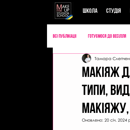
ШКОЛА
СТУДIЯ
Всі публікаціі
Готуємося до весілля
Тамара Слепчен
Успішний майстер б'юті
Секрети
Макіяж дл
типи, вид
макіяжу,
Оновлено:
20 січ. 2024 