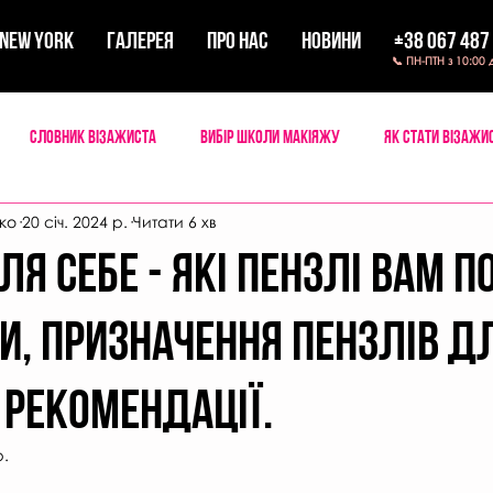
New York
ГАЛЕРЕЯ
ПРО НАС
НОВИНИ
+38 067 487
📞 ПН-ПТН з 10:00 
Словник візажиста
Вибір школи макіяжу
Як стати візажи
ко
20 січ. 2024 р.
Читати 6 хв
 мейкап
Мандри візажиста
я себе - які пензлі вам по
и, призначення пензлів д
 рекомендації.
р.