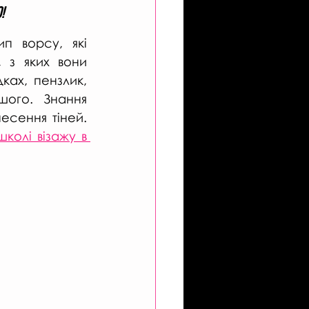
!
 ворсу, які 
 з яких вони 
ах, пензлик, 
ого.  Знання 
ення тіней.  
школі візажу в 