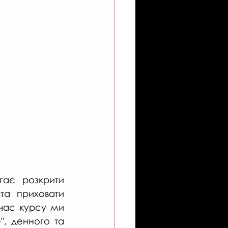
ає розкрити 
та приховати 
 час курсу ми 
, денного та 