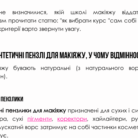
визначилися, якій школі макіяжу віддати
прочитати статтю: "як вибрати курс "сам собі ві
 критерії варто звернути увагу.
нтетичні пензлі для макіяжу, у чому відміннос
яжу бувають натуральні (з натурального ворс
н).
 пензлики
ні пензлики для макіяжу
 призначені для сухих і с
дра, сухі 
пігменти
, 
коректори
, хайлайтери, ру
лускатий ворс затримує на собі частинки космети
ує.