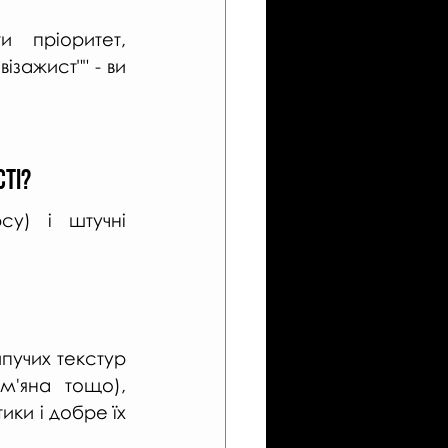
 пріоритет, 
зажист"" - ви 
ті? 
у) і штучні 
ипучих текстур 
м'яна тощо), 
ки і добре їх 