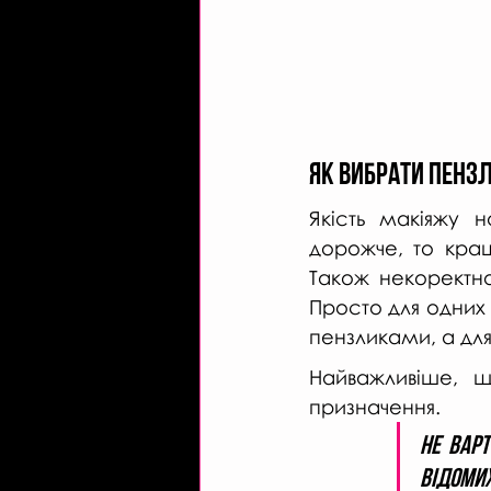
ЯК ВИБРАТИ ПЕНЗЛ
Якість макіяжу н
дорожче, то кращ
Також некоректно
Просто для одних 
пензликами, а для
Найважливіше, 
призначення.
Не варт
відомих