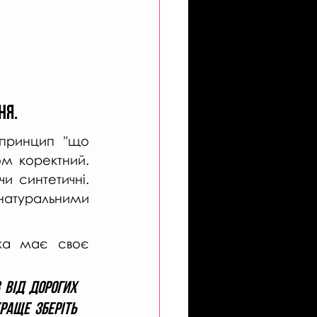
я. 
 принцип "що 
м коректний. 
 синтетичні. 
 натуральними 
жа має своє 
від дорогих 
аще зберіть 