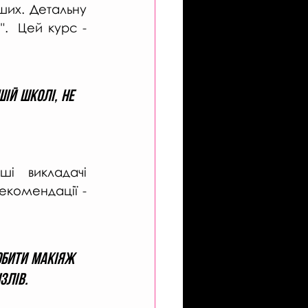
нших. Детальну 
  Цей курс - 
ій школі, не 
 викладачі 
екомендації - 
обити макіяж 
лів.  