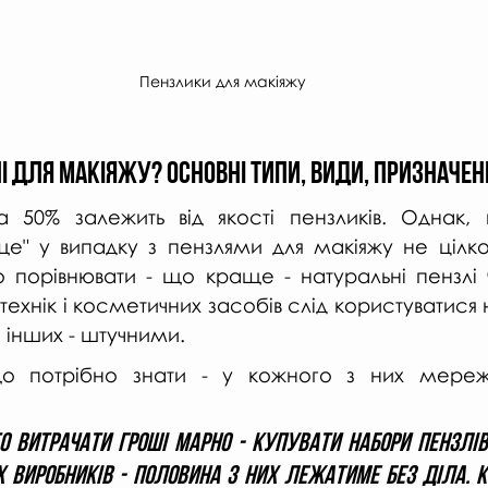
Пензлики для макіяжу
І ДЛЯ МАКІЯЖУ? Основні типи, види, призначенн
а 50% залежить від якості пензликів. Однак,
е" у випадку з пензлями для макіяжу не цілко
 порівнювати - що краще - натуральні пензлі чи
технік і косметичних засобів слід користуватися
 інших - штучними. 
що потрібно знати - у кожного з них мере
о витрачати гроші марно - купувати набори пензлів 
 виробників - половина з них лежатиме без діла. Кр