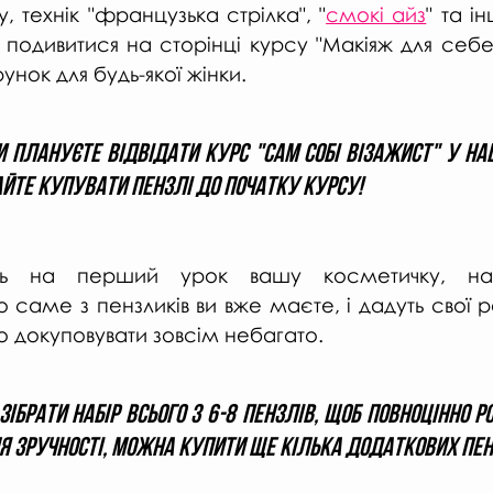
у, технік "французька стрілка", "
смокі айз
" та і
одивитися на сторінці курсу "Макіяж для себе".
ок для будь-якої жінки. 
 плануєте відвідати курс "Сам собі візажист" у наш
йте купувати пензлі до початку курсу! 
ь на перший урок вашу косметичку, наші
 саме з пензликів ви вже маєте, і дадуть свої р
 докуповувати зовсім небагато. 
зібрати набір всього з 6-8 пензлів, щоб повноцінно р
ля зручності, можна купити ще кілька додаткових пенз