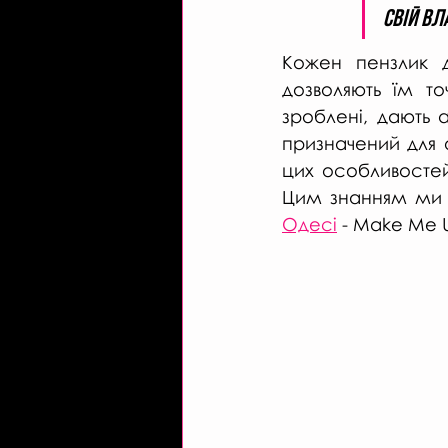
свій вл
Кожен пензлик д
дозволяють їм то
зроблені, дають 
призначений для 
цих особливостей
Цим знанням ми 
Одесі
 - Make Me 