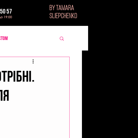
BY TAMARA
 50 57
SLIEPCHENKO
до 19:00
стом
трібні.
ля