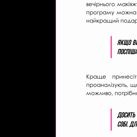
вечірнього макіяж
програму можна п
найкращий подарун
Якщо ви
поспіша
Краще принесіт
проаналізують, що
можливо, потрібно
Досить 
собі. Д