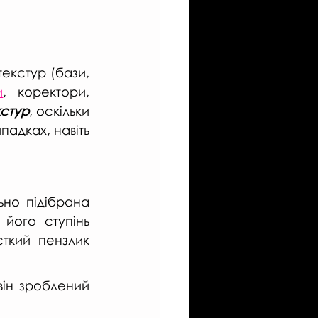
екстур (бази, 
и
, коректори, 
кстур
, оскільки 
адках, навіть 
но підібрана 
його ступінь 
ткий пензлик 
він зроблений 