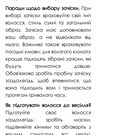
Поради щодо вибору зачіски. 
При 
виборі зачіски враховуйте свій тип 
волосся, стиль сукні та загальний 
образ. Зачіска має доповнювати 
ваш образ, а не відволікати від 
нього. Важливо також враховувати 
погодні умови: для вологого клімату 
краще підходять зібрані зачіски, які 
будуть триматися довше. 
Обов'язково зробіть пробну зачіску 
заздалегідь, щоб впевнитися, що 
вона підходить вам і тримається 
протягом тривалого часу.
Як підготувати волосся до весілля?
Підготуйте своє волосся 
заздалегідь: зробіть маски, 
підрівняйте кінчики та обговоріть з 
вашим стилістом всі деталі. 