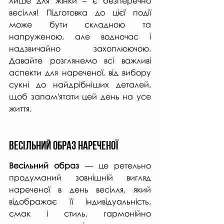
лише для жінки – є безперечно 
весілля! Підготовка до цієї події 
може бути складною та 
напруженою, але водночас і 
надзвичайно захоплюючою. 
Давайте розглянемо всі важливі 
аспекти для нареченої, від вибору 
сукні до найдрібніших деталей, 
щоб запам'ятати цей день на усе 
життя.
Весільний образ нареченої
Весільний образ 
— це ретельно 
продуманий зовнішній вигляд 
нареченої в день весілля, який 
відображає її індивідуальність, 
смак і стиль, гармонійно 