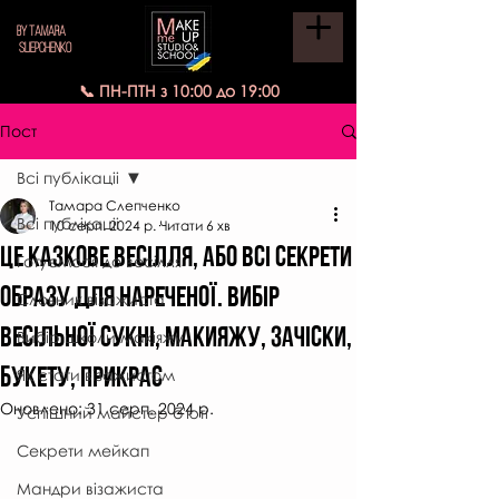
BY TAMARA
SLIEPCHENKO
📞 ПН-ПТН з 10:00 до 19:00
Пост
Всі публікаціі
Тамара Слепченко
Всі публікаціі
10 серп. 2024 р.
Читати 6 хв
Це казкове весілля, або всі секрети
Готуємося до весілля
Образу для нареченої. Вибір
Словник візажиста
весільної сукні, макияжу, зачіски,
Вибір школи макіяжу
букету, прикрас
Як стати візажистом
Оновлено:
31 серп. 2024 р.
Успішний майстер б'юті
Секрети мейкап
Мандри візажиста