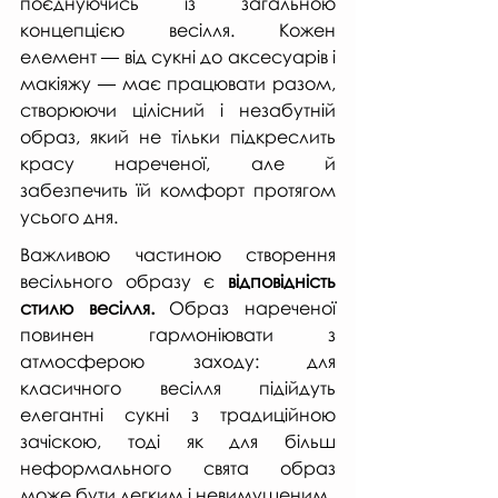
поєднуючись із загальною 
концепцією весілля. Кожен 
елемент — від сукні до аксесуарів і 
макіяжу — має працювати разом, 
створюючи цілісний і незабутній 
образ, який не тільки підкреслить 
красу нареченої, але й 
забезпечить їй комфорт протягом 
усього дня.
Важливою частиною створення 
весільного образу є 
відповідність 
стилю весілля.
 Образ нареченої 
повинен гармоніювати з 
атмосферою заходу: для 
класичного весілля підійдуть 
елегантні сукні з традиційною 
зачіскою, тоді як для більш 
неформального свята образ 
може бути легким і невимушеним.