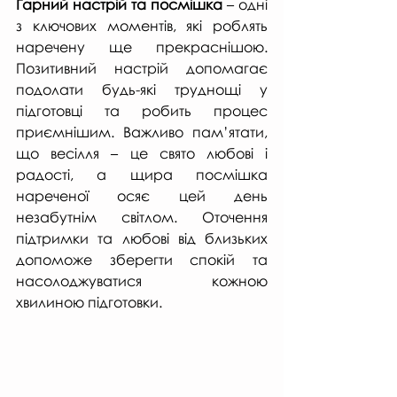
Гарний настрій та посмішка
 – одні 
з ключових моментів, які роблять 
наречену ще прекраснішою. 
Позитивний настрій допомагає 
подолати будь-які труднощі у 
підготовці та робить процес 
приємнішим. Важливо пам’ятати, 
що весілля – це свято любові і 
радості, а щира посмішка 
нареченої осяє цей день 
незабутнім світлом. Оточення 
підтримки та любові від близьких 
допоможе зберегти спокій та 
насолоджуватися кожною 
хвилиною підготовки.