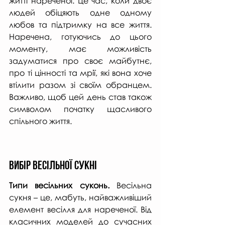
житті нареченої. Це час, коли двоє 
людей обіцяють одне одному 
любов та підтримку на все життя. 
Наречена, готуючись до цього 
моменту, має можливість 
задуматися про своє майбутнє, 
про ті цінності та мрії, які вона хоче 
втілити разом зі своїм обранцем. 
Важливо, щоб цей день став також 
символом початку щасливого 
спільного життя.
Вибір весільної сукні
Типи весільних суконь.
 Весільна 
сукня – це, мабуть, найважливіший 
елемент весілля для нареченої. Від 
класичних моделей до сучасних 