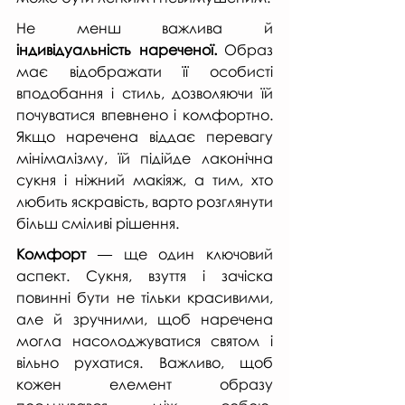
Не менш важлива й 
індивідуальність нареченої.
 Образ 
має відображати її особисті 
вподобання і стиль, дозволяючи їй 
почуватися впевнено і комфортно. 
Якщо наречена віддає перевагу 
мінімалізму, їй підійде лаконічна 
сукня і ніжний макіяж, а тим, хто 
любить яскравість, варто розглянути 
більш сміливі рішення.
Комфорт 
— ще один ключовий 
аспект. Сукня, взуття і зачіска 
повинні бути не тільки красивими, 
але й зручними, щоб наречена 
могла насолоджуватися святом і 
вільно рухатися. Важливо, щоб 
кожен елемент образу 