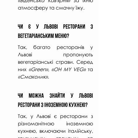
«Віденська Кав'ярня»
 за їхню 
атмосферу та смачну їжу.
Чи Є у Львові Ресторани з 
Вегетаріанським Меню?
Так, багато ресторанів у 
Львові пропонують 
вегетаріанські страви. Серед 
них 
«Green»
, 
«OH MY VEG»
 та 
«Смаколик»
.
Чи Можна Знайти у Львові 
Ресторани з Іноземною Кухнею?
Так, у Львові є ресторани з 
різноманітною іноземною 
кухнею, включаючи італійську, 