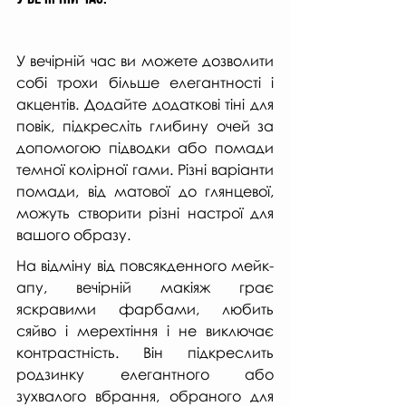
У вечірній час ви можете дозволити 
собі трохи більше елегантності і 
акцентів. Додайте додаткові тіні для 
повік, підкресліть глибину очей за 
допомогою підводки або помади 
темної ​​колірної гами. Різні варіанти 
помади, від матової до глянцевої, 
можуть створити різні настрої для 
вашого образу.
На відміну від повсякденного мейк-
апу, вечірній макіяж грає 
яскравими фарбами, любить 
сяйво і мерехтіння і не виключає 
контрастність. Він підкреслить 
родзинку елегантного або 
зухвалого вбрання, обраного для 