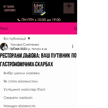
BY TAMARA
SLIEPCHENKO
📞 ПН-ПТН з 10:00 до 19:00
Пост
Всі публікаціі
Тамара Слепченко
Всі публікаціі
25 квіт. 2024 р.
Читати 4 хв
Ресторани Львова: Ваш Путівник по
Готуємося до весілля
Гастрономічних Скарбах
Словник візажиста
Вибір школи макіяжу
Як стати візажистом
Успішний майстер б'юті
Секрети мейкап
Мандри візажиста