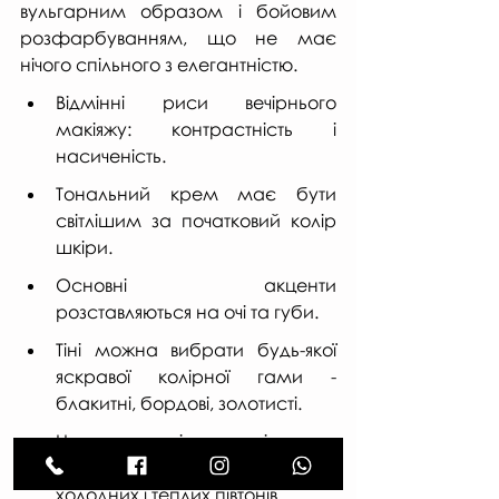
вульгарним образом і бойовим 
розфарбуванням, що не має 
нічого спільного з елегантністю.
Відмінні риси вечірнього 
макіяжу: контрастність і 
насиченість.
Тональний крем має бути 
світлішим за початковий колір 
шкіри.
Основні акценти 
розставляються на очі та губи.
Тіні можна вибрати будь-якої 
яскравої колірної гами - 
блакитні, бордові, золотисті.
Неповторності вечірньому 
макіяжу додає поєднання 
холодних і теплих півтонів.