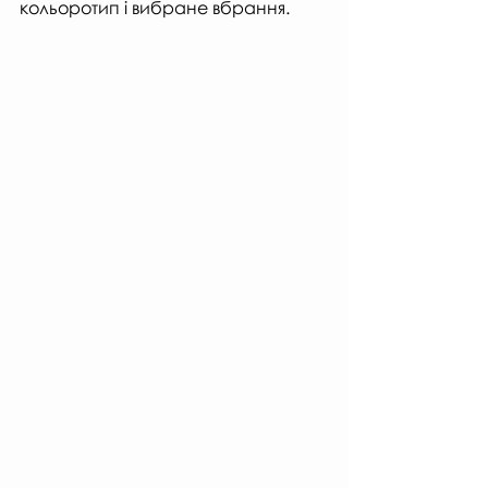
кольоротип і вибране вбрання.