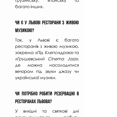
грузинську, японську та 
багато інших.
Чи Є у Львові Ресторани з Живою 
Музикою?
Так, у Львові є багато 
ресторанів з живою музикою, 
зокрема 
«Під Клепсидрою»
 та 
«Грушевський Cinema Jazz»
, 
де можна насолодитися 
вечором під звуки джазу чи 
української музики.
Чи Потрібно Робити Резервацію в 
Ресторанах Львова?
У вихідні та святкові дні 