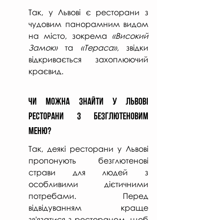
Так, у Львові є ресторани з 
чудовим панорамним видом 
на місто, зокрема 
«Високий 
Замок»
 та 
«Тераса»
, звідки 
відкривається захоплюючий 
краєвид.
Чи Можна Знайти у Львові 
Ресторани з Безглютеновим 
Меню?
Так, деякі ресторани у Львові 
пропонують безглютенові 
страви для людей з 
особливими дієтичними 
потребами. Перед 
відвідуванням краще 
зв'язатися з рестораном, щоб 