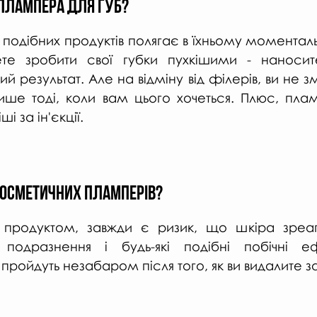
 плампера для губ?
подібних продуктів полягає в їхньому моменталь
ете зробити свої губки пухкішими - наносит
й результат. Але на відміну від філерів, ви не з
лише тоді, коли вам цього хочеться. Плюс, плам
і за ін'єкції.
 косметичних пламперів?
м продуктом, завжди є ризик, що шкіра зреаг
одразнення і будь-які подібні побічні еф
пройдуть незабаром після того, як ви видалите за