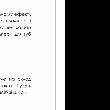
ному ефекті. 
е плампер і 
мушені ходити 
пери для губ 
ує на склад 
екти будуть 
сіб зі шкіри.