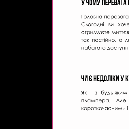
У чому перевага
Головна перевага 
Сьогодні ви хоч
отримуєте миттєви
так постійно, а 
набагато доступніш
чи є недоліки у
Як і з будь-яки
плампера. Але п
короткочасними і 