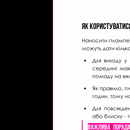
Як користуватис
Наносити плампер 
можуть дати кільк
Для виходу у
середині макі
помаду на вже
Як правило, п
годин, тому н
Для повсякде
або блиску - 
Важлива порада: