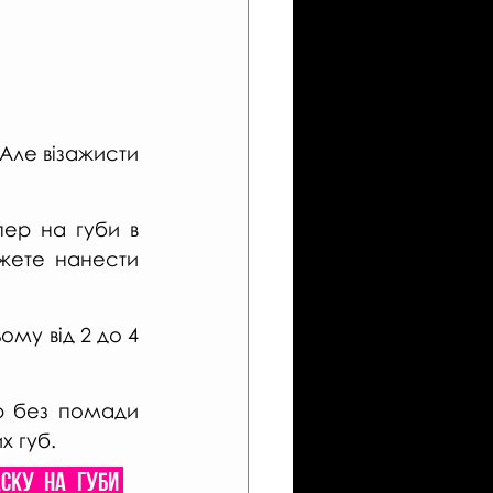
ле візажисти 
ер на губи в 
жете нанести 
му від 2 до 4 
 без помади 
х губ.
ску на губи 