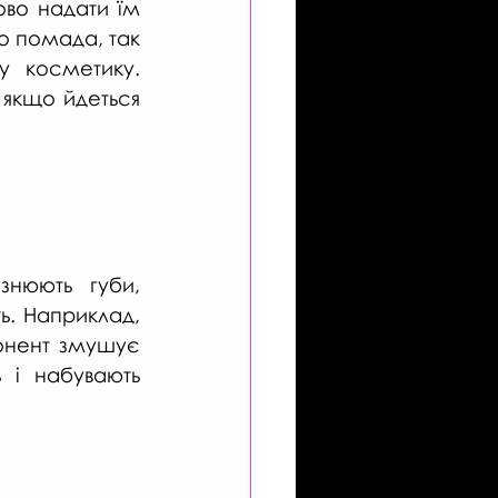
во надати їм 
о помада, так 
 косметику. 
якщо йдеться 
знюють губи, 
ь. Наприклад, 
онент змушує 
 і набувають 