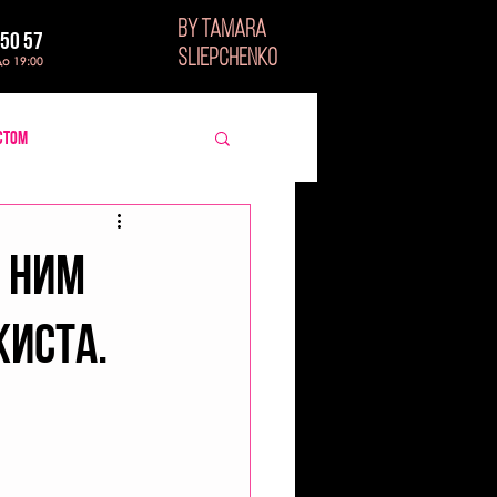
BY TAMARA
 50 57
SLIEPCHENKO
до 19:00
стом
К НИМ
ЖИСТА.