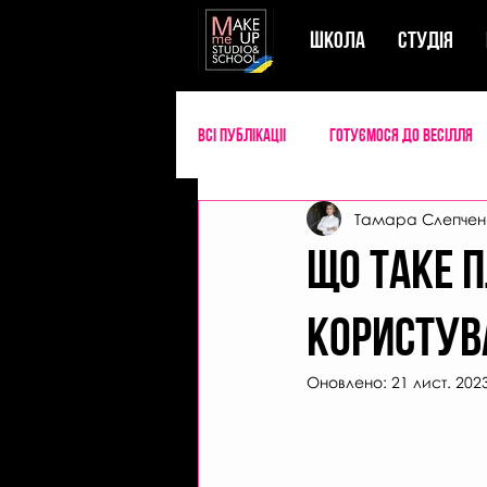
ШКОЛА
СТУДIЯ
Всі публікаціі
Готуємося до весілля
Тамара Слепчен
Успішний майстер б'юті
Секрети
ЩО ТАКЕ 
КОРИСТУВА
Оновлено:
21 лист. 202