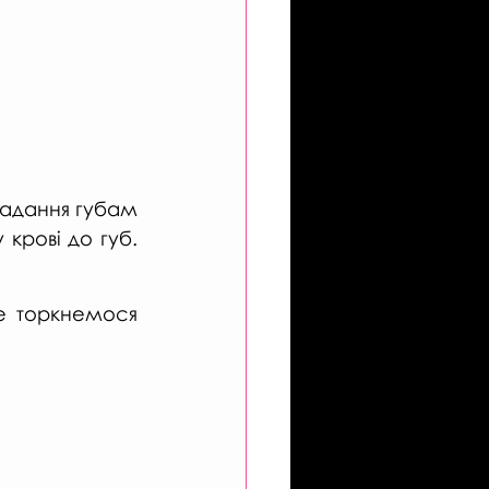
надання губам 
рові до губ. 
 торкнемося 