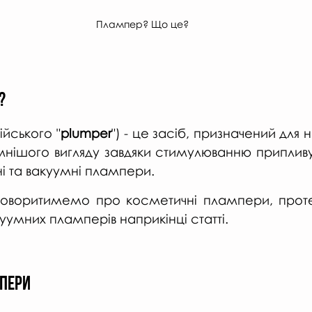
Плампер? Що це?
?
лійського "
plumper
") - це засіб, призначений для 
нішого вигляду завдяки стимулюванню припливу к
і та вакуумні плампери. 
говоритимемо про косметичні плампери, проте
умних пламперів наприкінці статті.
ПЕРИ