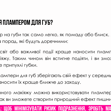
я плампером для губ?
на губи так само легко, як помаду або блиск. А
а порад, які будуть доречними:
 світ або важливої події краще наносити пламп
яжу. Таким чином він встигне подіяти, і ви змо
 припухлі губки.
лампери для губ зберігають свій ефект у середньо
аносити їх краще ближче до заходу.
нного макіяжу можна використовувати плампер
так ви зможете створити природний ефект пишни
 Щоб мінімізувати ризик подразнення, зробіть ма