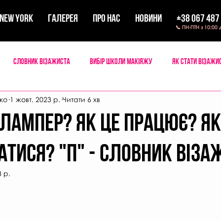
New York
ГАЛЕРЕЯ
ПРО НАС
НОВИНИ
+38 067 487
📞 ПН-ПТН з 10:00 
Словник візажиста
Вибір школи макіяжу
Як стати візажи
ко
1 жовт. 2023 р.
Читати 6 хв
 мейкап
Мандри візажиста
ПЛАМПЕР? ЯК ЦЕ ПРАЦЮЄ? Я
ТИСЯ? "П" - СЛОВНИК ВІЗА
3 р.