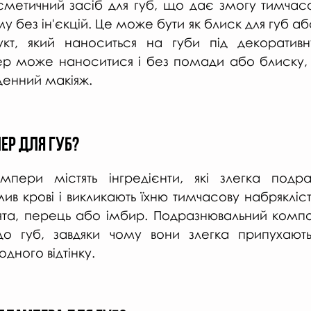
сметичний засіб для губ, що дає змогу тимчасо
у без ін'єкцій. Це може бути як блиск для губ аб
кт, який наноситься на губи під декоративну
р може наноситися і без помади або блиску, 
денний макіяж.
ер для губ?
мпери містять інгредієнти, які злегка подра
в крові і викликають їхню тимчасову набрякліст
ята, перець або імбир. Подразнювальний комп
до губ, завдяки чому вони злегка припухають
дного відтінку.