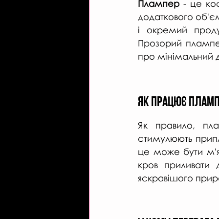
Плампер 
- це ко
додаткового об'єм
і окремий проду
Прозорий плампе
про мінімальний 
Як працює пламп
Як правило, пла
стимулюють припли
це може бути м'
кров приливати 
яскравішого приро