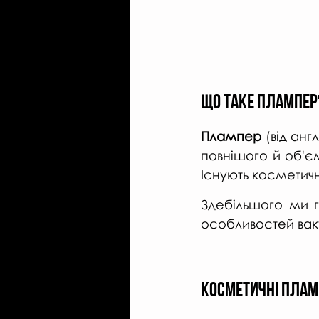
ЩО ТАКЕ ПЛАМПЕР
Плампер 
(від анг
повнішого й об'єм
Існують косметичн
Здебільшого ми 
особливостей ваку
КОСМЕТИЧНІ ПЛАМ