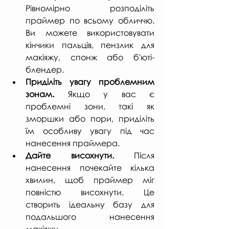
Рівномірно розподіліть 
праймер по всьому обличчю. 
Ви можете використовувати 
кінчики пальців, пензлик для 
макіяжу, спонж або б'юті-
блендер.
Приділіть увагу проблемним 
зонам.
 Якщо у вас є 
проблемні зони, такі як 
зморшки або пори, приділіть 
їм особливу увагу під час 
нанесення праймера.
Дайте висохнути. 
Після 
нанесення почекайте кілька 
хвилин, щоб праймер міг 
повністю висохнути. Це 
створить ідеальну базу для 
подальшого нанесення 
макіяжу.