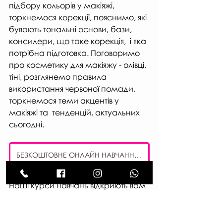
підбору кольорів у макіяжі, 
торкнемося корекції, пояснимо, які 
бувають тональні основи, бази, 
консилери, що таке корекція,  і яка 
потрібна підготовка. Поговоримо 
про косметику для макіяжу - олівці, 
тіні, розглянемо правила 
використання червоної помади, 
торкнемося теми акцентів у 
макіяжі та  тенденцій, актуальних 
сьогодні.
БЕЗКОШТОВНЕ ОНЛАЙН НАВЧАННЯ МАКІЯЖУ
Наші курси навчань відкриють вам 
цілий світ, сповнений краси та 
цікавих подій.