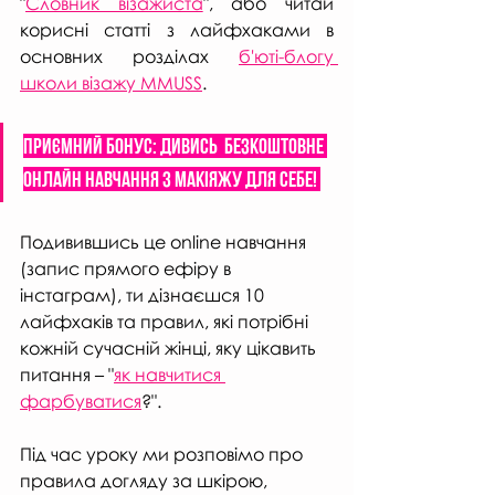
"
Словник візажиста
", або читай 
корисні статті з лайфхаками в 
основних розділах 
б'юті-блогу 
школи візажу MMUSS
. 
Приємний бонус: дивись  безкоштовне 
онлайн навчання з МАКІЯЖУ ДЛЯ СЕБЕ! 
Подивившись це online навчання 
(запис прямого ефіру в 
інстаграм), ти дізнаєшся 10 
лайфхаків та правил, які потрібні 
кожній сучасній жінці, яку цікавить 
питання – "
як навчитися 
фарбуватися
?". 
Під час уроку ми розповімо про 
правила догляду за шкірою, 