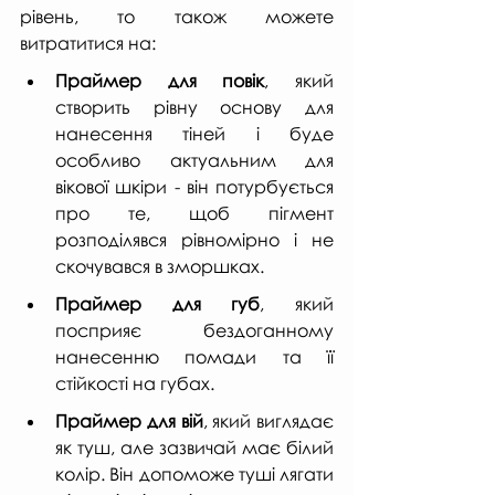
рівень, то також можете 
витратитися на:
Праймер для повік
, який 
створить рівну основу для 
нанесення тіней і буде 
особливо актуальним для 
вікової шкіри - він потурбується 
про те, щоб пігмент 
розподілявся рівномірно і не 
скочувався в зморшках.
Праймер для губ
, який 
посприяє бездоганному 
нанесенню помади та її 
стійкості на губах.
Праймер для вій
, який виглядає 
як туш, але зазвичай має білий 
колір. Він допоможе туші лягати 