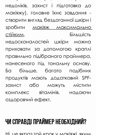
недоліків, захист і підготовка до 
макіяжу), головне їхнє завдання - 
створити вигляд бездоганної шкіри і 
зробити 
макіяж максимально 
стійким
. Більшість 
недосконалостей шкіри можна 
приховати за допомогою краплі 
правильно підібраного праймера, 
нанесеного під тональну основу. 
Ба більше, багато подібних 
продуктів мають додатковий SPF-
захист або можуть містити 
комплекс вітамінів, надаючи 
оздоровчий ефект.
Чи справді праймер необхідний?
Ні, це якраз той крок у макіяжі, яким 