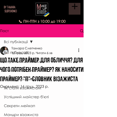
BY TAMARA
SLIEPCHENKO
📞 ПН-ПТН з 10:00 до 19:00
Пост
Всі публікаціі
Тамара Слепченко
Всі публікаціі
12 груд. 2023 р.
Читати 6 хв
ЩО ТАКЕ ПРАЙМЕР ДЛЯ ОБЛИЧЧЯ? Для
Готуємося до весілля
чого потрібен ПРАЙМЕР? ЯК НАНОСИТИ
Словник візажиста
ПРАЙМЕР? "П"-СЛОВНИК ВІЗАЖИСТА
Вибір школи макіяжу
Оновлено:
16 груд. 2023 р.
Як стати візажистом
Успішний майстер б'юті
Секрети мейкап
Мандри візажиста