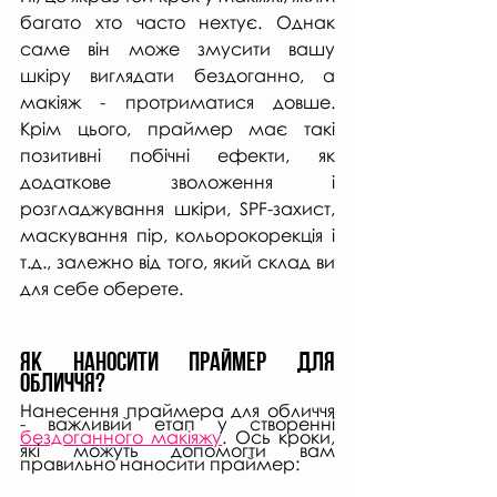
багато хто часто нехтує. Однак 
саме він може змусити вашу 
шкіру виглядати бездоганно, а 
макіяж - протриматися довше. 
Крім цього, праймер має такі 
позитивні побічні ефекти, як 
додаткове зволоження і 
розгладжування шкіри, SPF-захист, 
маскування пір, кольорокорекція і 
т.д., залежно від того, який склад ви 
для себе оберете.
Як наносити праймер для 
обличчя?
Нанесення праймера для обличчя 
- важливий етап у створенні 
бездоганного макіяжу
. Ось кроки, 
які можуть допомогти вам 
правильно наносити праймер: