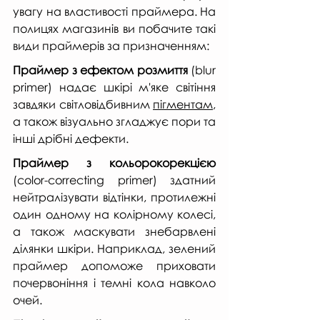
увагу на властивості праймера. На 
полицях магазинів ви побачите такі 
види праймерів за призначенням:
Праймер з ефектом розмиття
 (blur 
primer) надає шкірі м'яке світіння 
завдяки світловідбивним 
пігментам
, 
а також візуально згладжує пори та 
інші дрібні дефекти.
Праймер з кольорокорекцією 
(color-correcting primer) здатний 
нейтралізувати відтінки, протилежні 
один одному на колірному колесі, 
а також маскувати знебарвлені 
ділянки шкіри. Наприклад, зелений 
праймер допоможе приховати 
почервоніння і темні кола навколо 
очей.