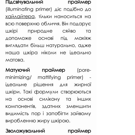
Підсвічувальний праймер
(illuminating primer) діє подібно до 
хайлайтера
, тільки наноситься на 
всю поверхню обличчя. Він подарує 
шкірі природне сяйво та 
допоможе основі під макіяж 
виглядати більш натурально, адже 
наша шкіра ніколи не ідеально 
матова.
Матуючий праймер
 (pore-
minimizing/ mattifying primer) - 
ідеальне рішення для жирної 
шкіри. Такі формули створюються 
на основі силікону та інших 
компонентів, здатних зменшити 
видимість пор і запобігти зайвому 
виробленню жиру шкірою.
Зволожувальний праймер