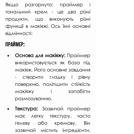
Якщо розгорнуто: праймер і 
тональний крем - це два різні 
продукти, що виконують різні 
функції в макіяжі. Ось їхні основні 
відмінності:
Праймер
:
Основа для макіяжу: 
Праймер 
використовується як база під 
макіяж. Його основне завдання 
- створити гладку і рівну 
поверхню, поліпшити стійкість 
макіяжу і запобігти 
розмазуванню.
Текстура:
 Зазвичай праймер 
має легку текстуру, часто 
гелеву або кремову. Він 
зазвичай містить інгредієнти, 