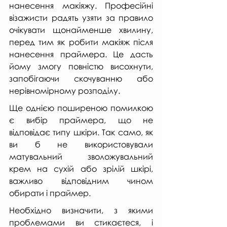
нанесення макіяжу. Професійні 
візажисти радять узяти за правило 
очікувати щонайменше хвилину, 
перед тим як робити макіяж після 
нанесення праймера. Це дасть 
йому змогу повністю висохнути, 
запобігаючи скочуванню або 
нерівномірному розподілу. 
Ще однією поширеною помилкою 
є вибір праймера, що не 
відповідає типу шкіри. Так само, як 
ви б не використовували 
матувальний зволожувальний 
крем на сухій або зрілій шкірі, 
важливо відповідним чином 
обирати і праймер. 
Необхідно визначити, з якими 
проблемами ви стикаєтеся, і 