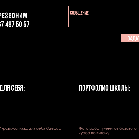
ерезвоним
67 487 50 57
Зада
для себя:
Портфолио школы:
Курсы макияжа для себя Одесса
Фото работ учеников базового
курса по визажу