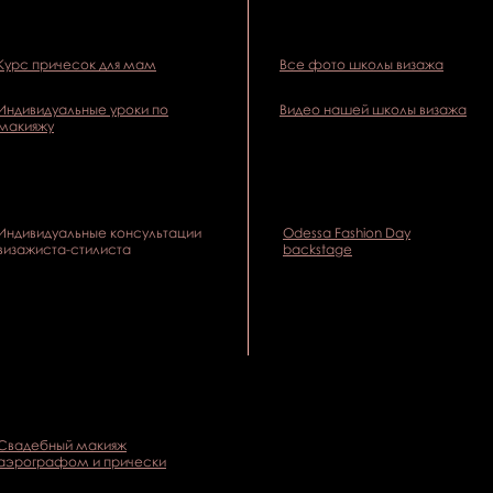
Курс причесок для мам
Все фото школы визажа
Индивидуальные уроки по
Видео нашей школы визажа
макияжу
Индивидуальные консультации
Odessa Fashion Day
визажиста-стилиста
backstage
Свадебный макияж
аэрографом и прически