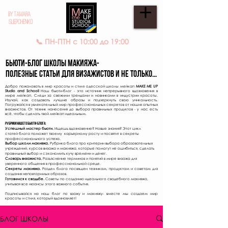
BY TAMARA
SLIEPCHENKO
📞 ПН-ПТН с 10:00 до 19:00
Бьюти-Блог школы макияжа-
полезные статьи для визажистов и не только...
Добро пожаловать в мир красоты и стиля одесской школы мейкап
MAKE ME UP
Studio and School!
Наш бьюти-блог - это источник непрерывного вдохновения в
мире мейкап. Следи за свежими трендами и новинками в индустрии красоты.
Изучай, как создавать лучшие образы и подчеркнуть свою уникальность.
Погружайся в увлекательный мир профессиональных секретов от наших опытных
визажистов. От техник нанесения до выбора правильных продуктов - у нас есть
всё, чтобы сделать твой мейкап идеальным.
Рубрики нашего бьюти-блога:
Успешный мастер бьюти.
Ищешь вдохнове
ни
е? Новые знания? Этот цикл
статей
блога
поможет твоему карьерному росту и посвятит в секреты
профессионального успеха.
Выбор школи макияжа.
Рубрика блога про критерии выбора обр
азовательных
учреждений, курсов визажа и макияжа, которые помогут не ошибиться, сделать
правильный выбор и сэкономить кучу времени и денег.
Словарь визажиста.
Разъяснение терминов и понятий в мире визажа для
уверенного общения в профессиональной среде.
Секреты макияжа.
Раздел блога посвящен техникам, продуктам и советам для
создания неповторимых образов.
Готовимся к свадьбе.
Советы по созданию идеального свадебного макияжа,
учитывая все нюансы этого важного события.
Подписывайся на наш блог по взажу и макияжу- вместе мы создаем мир
красоты и стиля, который вдохновляет!
БЛОГ ШКОЛЫ