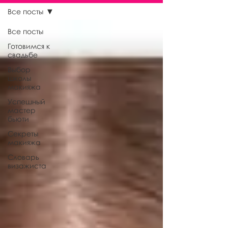
Все посты
Все посты
Готовимся к
свадьбе
Выбор
школы
макияжа
Успешный
мастер
бьюти
Секреты
макияжа
Словарь
визажиста