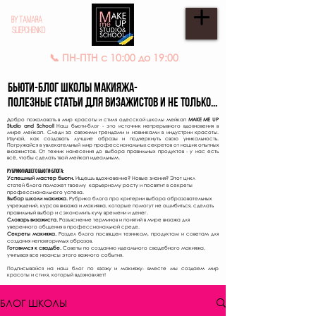
BY TAMARA
SLIEPCHENKO
📞 ПН-ПТН с 10:00 до 19:00
Бьюти-Блог школы макияжа-
полезные статьи для визажистов и не только...
Добро пожаловать в мир красоты и стиля одесской школы мейкап
MAKE ME UP
Studio and School!
Наш бьюти-блог - это источник непрерывного вдохновения в
мире мейкап. Следи за свежими трендами и новинками в индустрии красоты.
Изучай, как создавать лучшие образы и подчеркнуть свою уникальность.
Погружайся в увлекательный мир профессиональных секретов от наших опытных
визажистов. От техник нанесения до выбора правильных продуктов - у нас есть
всё, чтобы сделать твой мейкап идеальным.
Рубрики нашего бьюти-блога:
Успешный мастер бьюти.
Ищешь вдохнове
ни
е? Новые знания? Этот цикл
статей
блога
поможет твоему карьерному росту и посвятит в секреты
профессионального успеха.
Выбор школи макияжа.
Рубрика блога про критерии выбора обр
азовательных
учреждений, курсов визажа и макияжа, которые помогут не ошибиться, сделать
правильный выбор и сэкономить кучу времени и денег.
Словарь визажиста.
Разъяснение терминов и понятий в мире визажа для
уверенного общения в профессиональной среде.
Секреты макияжа.
Раздел блога посвящен техникам, продуктам и советам для
создания неповторимых образов.
Готовимся к свадьбе.
Советы по созданию идеального свадебного макияжа,
учитывая все нюансы этого важного события.
Подписывайся на наш блог по взажу и макияжу- вместе мы создаем мир
красоты и стиля, который вдохновляет!
БЛОГ ШКОЛЫ