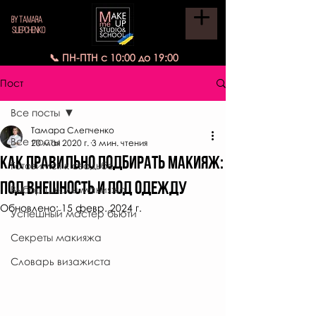
BY TAMARA
SLIEPCHENKO
📞 ПН-ПТН с 10:00 до 19:00
Пост
Все посты
Тамара Слепченко
Все посты
20 мая 2020 г.
3 мин. чтения
Как правильно подбирать макияж:
Готовимся к свадьбе
под внешность и под одежду
Выбор школы макияжа
Обновлено:
15 февр. 2024 г.
Успешный мастер бьюти
Секреты макияжа
Словарь визажиста