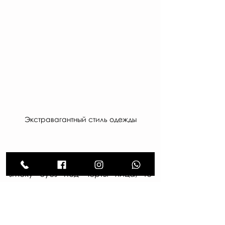
Экстравагантный стиль одежды
Если же мы подбираем макияж 
smoky eyes под черты лица, то 
больше всего дымчатые глаза 
подойдут лицам, у которых 
преобладают прямые или острые 
черты, а также крупные и даже 