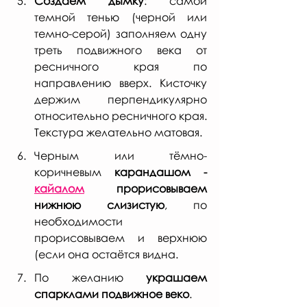
Создаём дымку
: самой 
темной тенью (черной или 
темно-серой) заполняем одну 
треть подвижного века от 
ресничного края по 
направлению вверх. Кисточку 
держим перпендикулярно 
относительно ресничного края. 
Текстура желательно матовая.
Черным или тёмно-
коричневым 
карандашом - 
кайалом
 прорисовываем 
нижнюю слизистую
, по 
необходимости  
прорисовываем и верхнюю 
(если она остаётся видна. 
По желанию 
украшаем 
спарклами подвижное веко
.