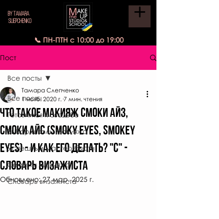
BY TAMARA
SLIEPCHENKO
📞 ПН-ПТН с 10:00 до 19:00
Пост
Все посты
Тамара Слепченко
Все посты
1 нояб. 2020 г.
7 мин. чтения
Что такое макияж Смоки айз,
Готовимся к свадьбе
смоки айс (smoky eyes, smokey
Выбор школы макияжа
Eyes) - и как его делать? "с" -
Успешный мастер бьюти
словарь визажиста
Секреты макияжа
Обновлено:
27 мар. 2025 г.
Словарь визажиста