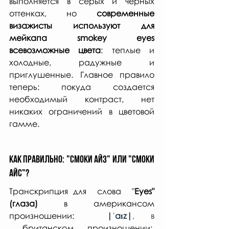
выполняется в серых и черных 
оттенках, но 
современные 
визажисты используют для 
мейкапа smokey eyes 
всевозможные цвета
: теплые и 
холодные, радужные и 
приглушенные. Главное правило 
теперь: покуда создается 
необходимый контраст, нет 
никаких ограничений в цветовой 
гамме.  
Как правильно: "смоки айз" или "смоки 
айс"?
Транскрипция для  слова  "
Eyes" 
(глаза) 
в американсом 
произношении:  
|ˈaɪz|
, в 
 британском произношении:  