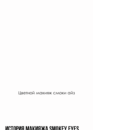
Цветной макияж смоки айз
История макияжа Smokey Eyes