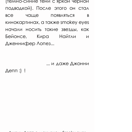
(темно-синие тени с яркой черной 
подводкой). После этого он стал 
все чаще появляться в 
кинокартинах, а также smokey eyes 
начали носить такие звезды, как 
Бейонсе, Кира Найтли и 
Дженнифер Лопез...
                          ... и даже Джонни 
Депп :)  !