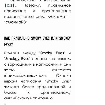
|aɪz|
. 
Поэтому, правильное 
написание и произношение 
названия этого стиля макияжа — 
"
смоки айЗ
" 
Как правильно Smoky Eyes или Smokey 
Eyes?
Отличия между "
Smok
y
 Eyes
" и 
"
Smok
ey
 Eyes
" связаны в основном 
с вариациями в написании, и они 
часто считаются 
взаимозаменяемыми. Однако 
версия написания "Smoky Eyes" 
является более традиционной и 
ближе к оригинальному 
английскому написанию.