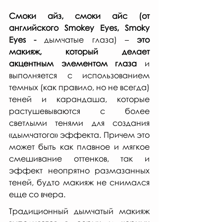
Смоки айз, смоки айс (от 
английского Smokey Eyes, Smoky 
Eyes -
 дымчатые глаза) – 
это 
макияж, который делает 
акцентным элементом глаза 
и 
выполняется с использованием 
темных (как правило, но не всегда) 
теней и карандаша, которые 
растушевываются с более 
светлыми тенями для создания 
«дымчатого» эффекта. Причем это 
может быть как плавное и мягкое 
смешивание оттенков, так и 
эффект неопрятно размазанных 
теней, будто макияж не снимался 
еще со вчера. 
Традиционный дымчатый макияж 