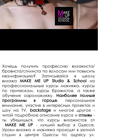
Хочешь получить профессию визажиста/
бровиста/стилиста по волосам или повысить
квалификацию? Записывайся в школу
визажа
MAKE ME UP Studio & School
на
профессиональные курсы макияжа, курсы
по прическам, курсы бровистов, а также
обучения аэромакияжу.
Наиболее полные
программы в городе
, персональное
внимание, участие в интересных проектах и
шоу на TV,
backstage
и многое другое -
читай подробное описание курса и
отзывы
-
ты убедишься, что курсы визажистов от
MAKE ME UP
- лучший выбор в Одессе.
Уроки визажа и макияжа проходят в уютной
студии в центре Одессы по адресу ул.