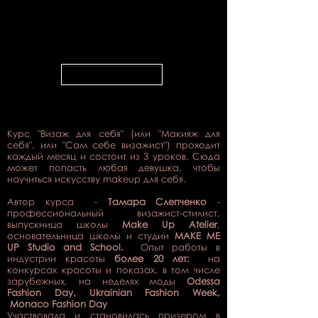
твоей собственной внешности. Это
совершенно необходимая база
знаний для каждой женщины!
ПОДРОБНЕЕ...
Курс "Визаж для себя" (или "Макияж для
себя", или "Сам себе визажист") проходит
каждый месяц и состоит из 3 уроков. Сюда
может попасть любая девушка, чтобы
научиться искусству makeup для себя.
Автор курса -
Тамара Слепченко
-
профессиональный визажист-стилист,
выпускница школы
Make Up Atelier
,
основательница школы и студии
MAKE ME
UP Studio and School.
Опыт работы в
индустрии красоты
более 20 лет:
на
конкурсах красоты и показах, в том числе
зарубежных, на неделях моды
Odessa
Fashion Day, Ukrainian Fashion Week,
Monaco Fashion Day
Участвовала и становилась призером в