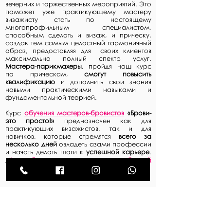
вечерних и торжественных мероприятий. Это
поможет уже практикующему мастеру
визажисту стать по настоящему
многопрофильным специалистом,
способным сделать и визаж, и прическу,
создав тем самым целостный гармоничный
образ, предоставляя для своих клиентов
максимально полный спектр услуг.
Мастера-парикмахеры
, пройдя наш курс
по прическам,
смогут повысить
квалификацию
и дополнить свои знания
новыми практическими навыками и
фундаментальной теорией.
Курс
обучения мастеров-бровистов
«Брови-
это просто!»
предназначен как для
практикующих визажистов, так и для
новичков, которые стремятся
всего за
несколько дней
овладеть азами профессии
и начать делать шаги к
успешной карьере
.
К
урс обучения по ламинированию бровей
позволит тебе быть в тренде!
Обучение в школе MAKE ME UP Studio and
School отличается очень
тщательным
подходом
и
внимательным отношением
к
каждому ученику. За 10 лет были выпущены