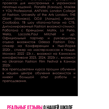
проектах для иностранных и украинских
печатных изданий, Flanelle (Канада), Макіяж
+ YOU Professional, ANTVAN, London College
of Fashion, University of the Arts London, THE
Glam (Монако), GOJI (Лондон), Airport,
Coolbaba. ТВ шоу «Хата-на-Тата» на СТБ.
Дипломированный Fashion визажист-стилист.
Работала с брендами: Matrix, La Perla,
Wella, Lacoste,Paul Mitchell и др.
Официальный партнер и руководитель
отдела визажистов Odessa Fashion Day,
спикер на Конференции в Нью-Йорке
2020г., спикер на мастер-классах в Ницце,
Монако 2022 -23г.г., визажист на Каннском
кинофестивале 2023, 2024, 2025г.г., визажист
на Ukrainian Fashion Film Festival в Каннах
2025г.
Все преподаватели курса прошли обучение
в нашем центре обучения визажистов и
имеют большой опыт работы и
преподавания.
реальные ОТЗЫВЫ
О нашей ШКОЛЕ