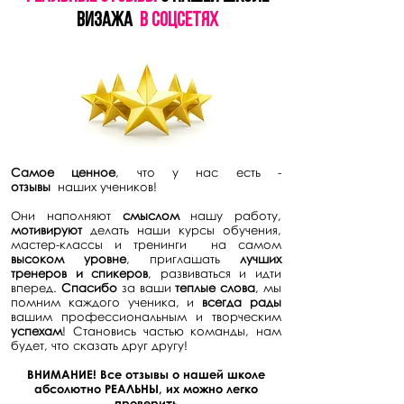
ВИЗАЖА
В СОЦСЕТЯХ
Самое ценное
, что у нас есть -
отзывы
наших учеников!
Они наполняют
смыслом
нашу работу,
мотивируют
делать наши курсы обучения,
мастер-классы и тренинги на самом
высоком уровне
, приглашать
лучших
тренеров и спикеров
, развиваться и идти
вперед.
Спасибо
за ваши
теплые слова
, мы
помним каждого ученика, и
всегда рады
вашим профессиональным и творческим
успехам
!
Становись частью команды, нам
будет, что сказать друг другу!
ВНИМАНИЕ! Все отзывы о нашей школе
абсолютно РЕАЛЬНЫ, их можно легко
проверить