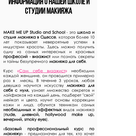
Информация о нашей ШКОЛЕ и
студии МАКИЯЖА
MAKE ME UP Studio and School
- это
школа и
студия макияжа в Одессе
, которая более 10
лет показывает невероятные успехи в
индустрии красоты. Здесь можно получить
одну из самых интересных и красивых
профессий - визажист
или познать секреты
и тайны безупречного
макияжа для себя
.
Курс
«
Сам себе визажист
»
необходим
каждой женщине, он проводится примерно
раз в месяц. В течение 3 уроков, любая
девушка научится искусству
макияжа для
себя с нуля,
узнает множество секретов и
лайфхаков на каждый день, подберет "свой"
мейкап и цвета, изучит основы коррекции
кожи и лица, обучится техникам самых
необходимых и эффектных
видов макияжа
(
nude,
дневной, hollywood make up,
вечерний, smoky eyes
).
«
Базовый профессиональный курс по
макияжу
» - предназначен для тех, кто хочет