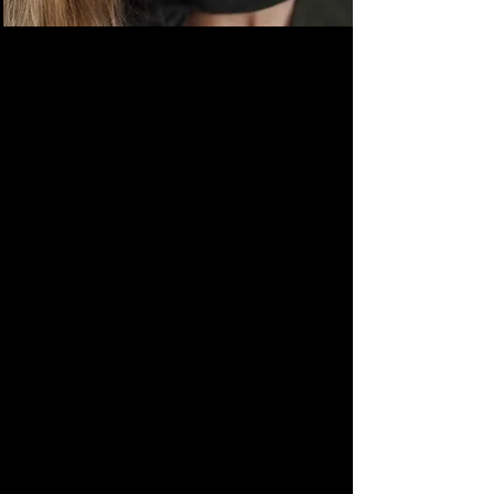
курс визажа для себя
Т
ы индивидуальна и неповторима!
Уроки "Макияж для себя" следовало
бы
включить в школьную программу
для девочек. Ну а пока его там нет,
наш курс обучения визажу для себя
поможет тебе наверстать
упущенное :)
Уроки макияжа с нуля позволят
освоить разные виды мейкап техник
для себя, с учетом особенностей