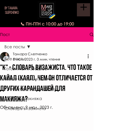
BY TAMARA
SLIEPCHENKO
📞 ПН-ПТН с 10:00 до 19:00
Пост
Все посты
Тамара Слепченко
Все посты
8 июл. 2023 г.
3 мин. чтения
"К" - СЛОВАРЬ ВИЗАЖИСТА. ЧТО ТАКОЕ
Готовимся к свадьбе
кайал (каял), чем он отличается от
Выбор школы макияжа
других карандашей для
Успешный мастер бьюти
макияжа?
Секреты макияжа
Обновлено:
9 июл. 2023 г.
Словарь визажиста