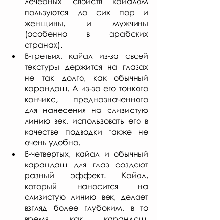
лечебных свойств кайалом 
пользуются до сих пор и 
женщины, и мужчины 
(особенно в арабских 
странах). 
В-третьих, кайал из-за своей 
текстуры держится на глазах 
не так долго, как обычный 
карандаш. А из-за его тонкого 
кончика, предназначенного 
для нанесения на слизистую 
линию век, использовать его в 
качестве подводки также не 
очень удобно. 
В-четвертых, кайал и обычный 
карандаш для глаз создают 
разный эффект. Кайал, 
который наносится на 
слизистую линию век, делает 
взгляд более глубоким, в то 
время как карандаш, 