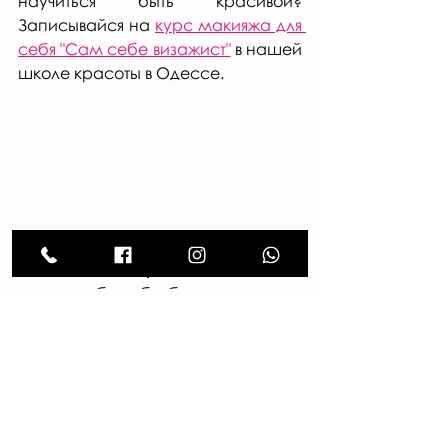
научиться быть красивой? 
Записывайся на 
курс макияжа для 
себя "Сам себе визажист"
 в нашей 
школе красоты в Одессе.
Мы очень стараемся для тебя
, 
хотим чтобы тебе было 
интересно 
и полезно
 читать наш блог. Если 
тебе понравилась статья - 
поддержи нас: 
поставь "лайк", а лучше 