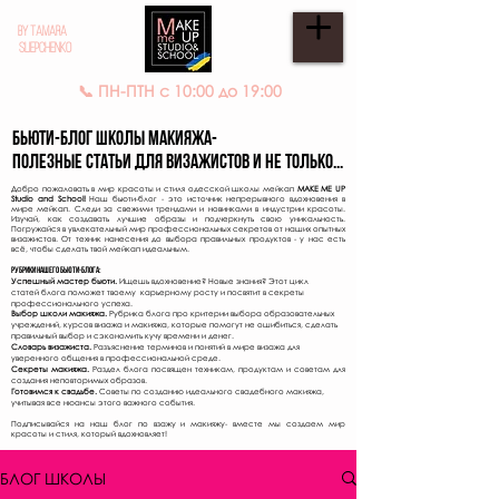
BY TAMARA
SLIEPCHENKO
📞 ПН-ПТН с 10:00 до 19:00
Бьюти-Блог школы макияжа-
полезные статьи для визажистов и не только...
Добро пожаловать в мир красоты и стиля одесской школы мейкап
MAKE ME UP
Studio and School!
Наш бьюти-блог - это источник непрерывного вдохновения в
мире мейкап. Следи за свежими трендами и новинками в индустрии красоты.
Изучай, как создавать лучшие образы и подчеркнуть свою уникальность.
Погружайся в увлекательный мир профессиональных секретов от наших опытных
визажистов. От техник нанесения до выбора правильных продуктов - у нас есть
всё, чтобы сделать твой мейкап идеальным.
Рубрики нашего бьюти-блога:
Успешный мастер бьюти.
Ищешь вдохнове
ни
е? Новые знания? Этот цикл
статей
блога
поможет твоему карьерному росту и посвятит в секреты
профессионального успеха.
Выбор школи макияжа.
Рубрика блога про критерии выбора обр
азовательных
учреждений, курсов визажа и макияжа, которые помогут не ошибиться, сделать
правильный выбор и сэкономить кучу времени и денег.
Словарь визажиста.
Разъяснение терминов и понятий в мире визажа для
уверенного общения в профессиональной среде.
Секреты макияжа.
Раздел блога посвящен техникам, продуктам и советам для
создания неповторимых образов.
Готовимся к свадьбе.
Советы по созданию идеального свадебного макияжа,
учитывая все нюансы этого важного события.
Подписывайся на наш блог по взажу и макияжу- вместе мы создаем мир
красоты и стиля, который вдохновляет!
БЛОГ ШКОЛЫ