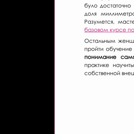
було достаточно 
доля миллиметра
базовом курсе по
Остальным женщи
пройти обучение
понимание сам
практике научит
собственной вне