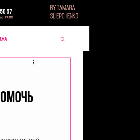
BY TAMARA
 50 57
SLIEPCHENKO
 до 19:00
ияжа
помочь
непременной 