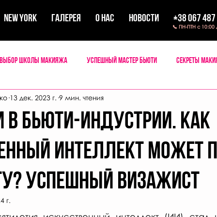
New York
ГАЛЕРЕЯ
О НАС
НОВОСТИ
+38 067 487
📞 ПН-ПТН с 10:00
Выбор школы макияжа
Успешный мастер бьюти
Секреты мак
ко
13 дек. 2023 г.
9 мин. чтения
и в бьюти-индустрии. Как
енный интеллект может 
у? Успешный визажист
4 г.
ятилетия искусственный интеллект (ИИ) стал 