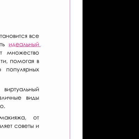
ановится все 
ть 
идеальный 
т множество 
и, помогая в 
 популярных 
виртуальный 
личные виды 
о.
кияжа, от 
яет советы и 