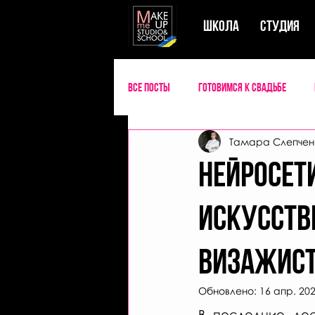
ШКОЛА
СТУДИЯ
Все посты
Готовимся к свадьбе
Тамара Слепчен
Словарь визажиста
Нейросет
искусств
визажист
Обновлено:
16 апр. 202
В последние дес