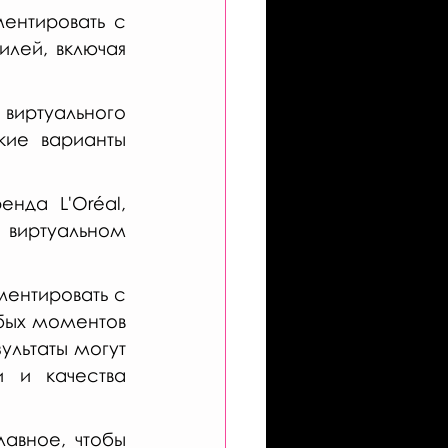
нтировать с 
лей, включая 
иртуального 
ие варианты 
нда L'Oréal, 
виртуальном 
ентировать с 
бых моментов 
ультаты могут 
 и качества 
авное, чтобы 