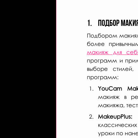
1.     Подбор ма
Подбором макияжа
более привычны
макияж для себ
программ и прил
выборе стилей, 
программ:
YouCam Mak
макияж в ре
макияжа, тест
MakeupPlus:
 
классических
уроки по нан