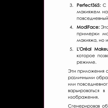
Perfect365:
 С
макияжем на 
повседневный
ModiFace:
 Эт
примерки мак
макияжа, но и
L'Oréal Make
которое позв
режиме.
Эти приложения о
различными образ
или повседневного
варьироваться 
изображения.
Сгенерировав обр