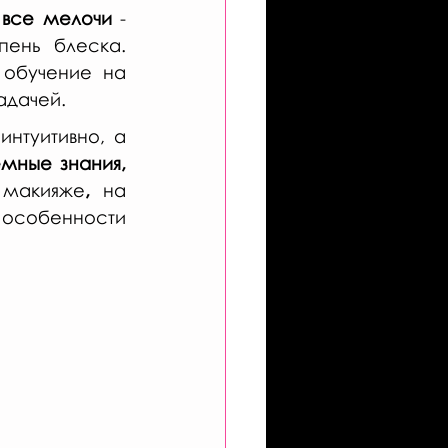
 все мелочи
 - 
ень блеска. 
Разумется, мастера со стажем и даже новички, прошедшие обучение на 
адачей.
туитивно, а 
мные знания, 
 макияже
,
 на 
особенности 