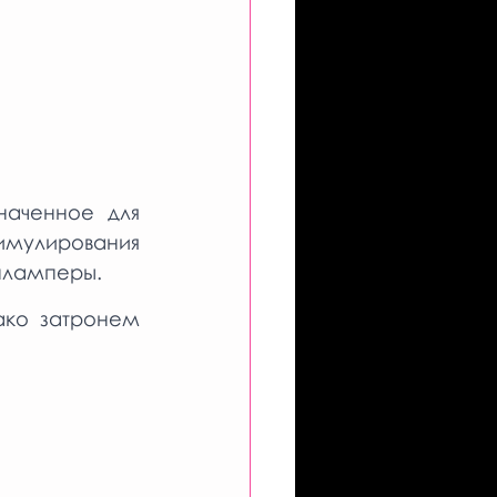
наченное для 
мулирования 
пламперы. 
ко  затронем 