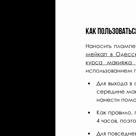
Как пользоватьс
Наносить плампер
мейкап в Одесс
курса макияжа 
использованием п
Для выхода в 
середине мак
нанести пома
Как правило,
4 часов, поэт
Для повседне