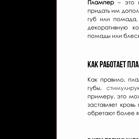
Плампер
 – это 
придать им допол
губ или помада,
декоративную к
помады или блеск
Как работает пл
Как правило, пл
губы, 
стимулиру
примеру, это мо
заставляет кровь
обретают более я