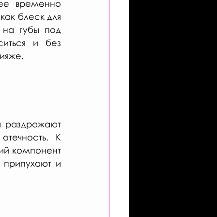
ее временно 
ак блеск для 
 на губы под 
иться и без 
ияже.
 раздражают 
течность. К 
ий компонент 
 припухают и 