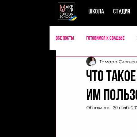
ШКОЛА
СТУДИЯ
Все посты
Готовимся к свадьбе
Тамара Слепчен
Словарь визажиста
ЧТО ТАКОЕ
им польз
Обновлено:
20 нояб. 202