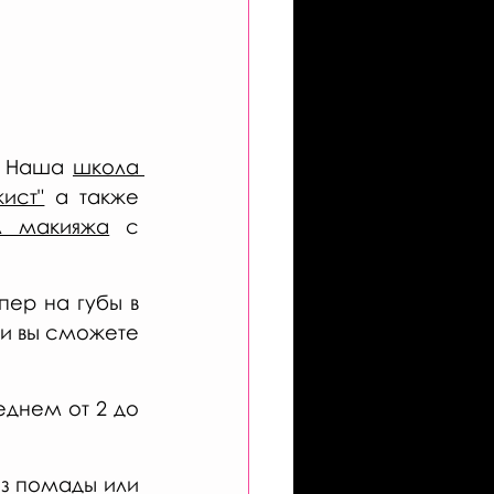
. Наша 
школа 
ист"
 а также 
л макияжа
 с 
ер на губы в 
и вы сможете 
днем от 2 до 
з помады или 