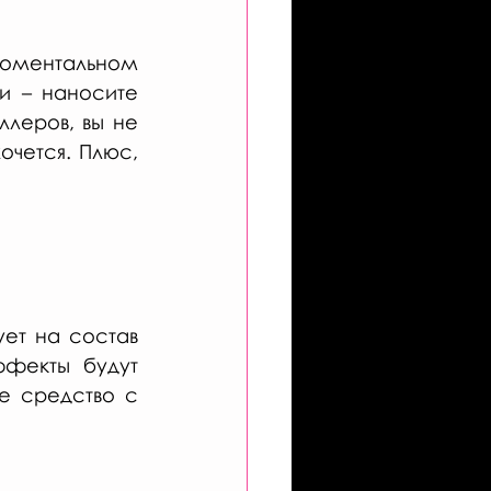
оментальном 
и – наносите 
леров, вы не 
очется. Плюс, 
ет на состав 
фекты будут 
е средство с 