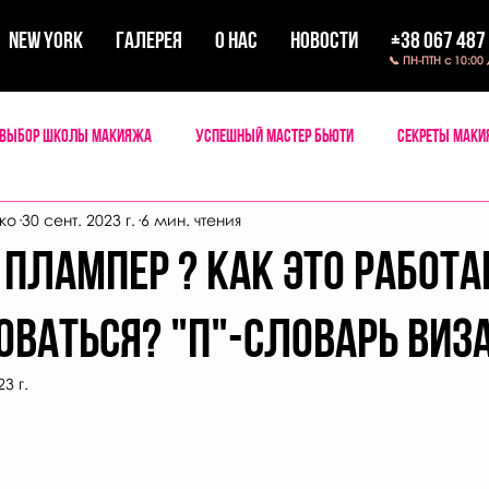
New York
ГАЛЕРЕЯ
О НАС
НОВОСТИ
+38 067 487
📞 ПН-ПТН с 10:00
Выбор школы макияжа
Успешный мастер бьюти
Секреты мак
ко
30 сент. 2023 г.
6 мин. чтения
 Плампер ? КАК ЭТО РАБОТА
оваться? "П"-СЛОВАРЬ ВИЗ
3 г.