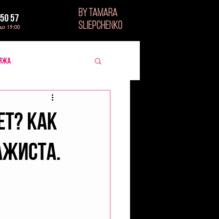
BY TAMARA
 50 57
SLIEPCHENKO
 до 19:00
ияжа
ЕТ? КАК
АЖИСТА.