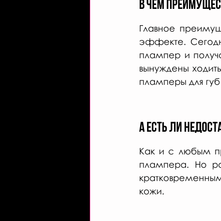
В чем преимущес
Главное преимущ
эффекте. Сегодн
плампер и получа
вынуждены ходить 
пламперы для губ
А есть ли недост
Как и с любым пр
плампера. Но р
кратковременным
кожи.