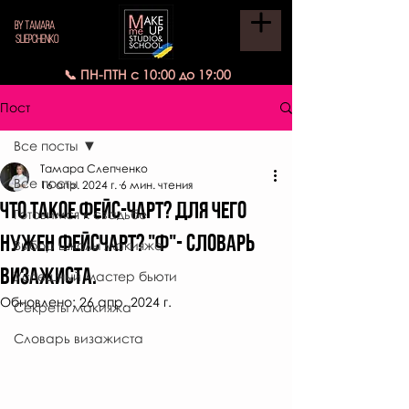
BY TAMARA
SLIEPCHENKO
📞 ПН-ПТН с 10:00 до 19:00
Пост
Все посты
Тамара Слепченко
Все посты
16 апр. 2024 г.
6 мин. чтения
ЧТО ТАКОЕ ФЕЙС-ЧАРТ? Для чего
Готовимся к свадьбе
нужен фейсчарт? "Ф"- СЛОВАРЬ
Выбор школы макияжа
ВИЗАЖИСТА.
Успешный мастер бьюти
Обновлено:
26 апр. 2024 г.
Секреты макияжа
Словарь визажиста