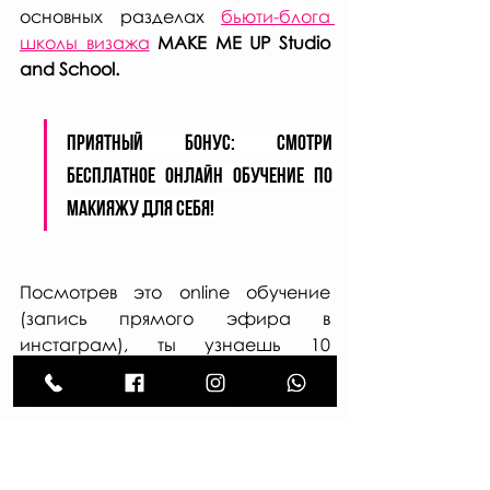
основных разделах 
бьюти-блога 
школы визажа
MAKE ME UP Studio 
and School.
Приятный бонус: смотри 
бесплатное онлайн обучение по 
МАКИЯЖУ ДЛЯ СЕБЯ! 
Посмотрев это online обучение 
(запись прямого эфира в 
инстаграм), ты узнаешь 10 
лайфхаков и правил, которые 
нужны каждой современной 
женщине, которую интересует 
вопрос - "
как научиться 
краситься
?". 